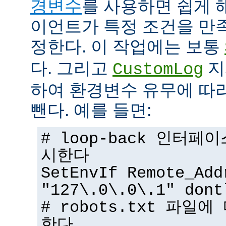
경변수
를 사용하면 쉽게 
이언트가 특정 조건을 만
정한다. 이 작업에는 보통
다. 그리고
지
CustomLog
하여 환경변수 유무에 따
뺀다. 예를 들면:
# loop-back 인터
시한다
SetEnvIf Remote_Add
"127\.0\.0\.1" dont
# robots.txt 파일
한다