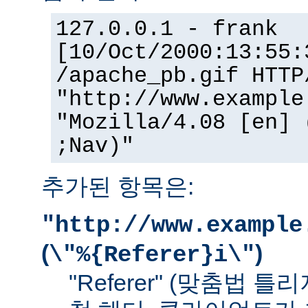
127.0.0.1 - frank
[10/Oct/2000:13:55:
/apache_pb.gif HTTP
"http://www.example
"Mozilla/4.08 [en] 
;Nav)"
추가된 항목은:
"http://www.example
(
)
\"%{Referer}i\"
"Referer" (맞춤법 틀