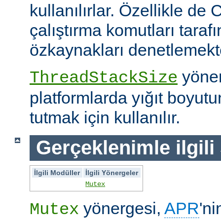
kullanılırlar. Özellikle de 
çalıştırma komutları taraf
özkaynakları denetlemekte 
yöner
ThreadStackSize
platformlarda yığıt boyut
tutmak için kullanılır.
Gerçeklenimle ilgili
İlgili Modüller
İlgili Yönergeler
Mutex
yönergesi,
APR
'ni
Mutex