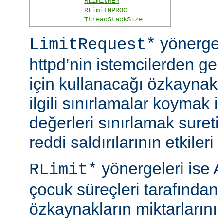
RLimitMEM
RLimitNPROC
ThreadStackSize
yönerge
LimitRequest*
httpd’nin istemcilerden ge
için kullanacağı özkaynakla
ilgili sınırlamalar koymak i
değerleri sınırlamak suret
reddi saldırılarının etkileri 
yönergeleri ise 
RLimit*
çocuk süreçleri tarafından
özkaynakların miktarlarını