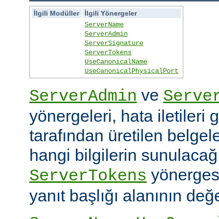
İlgili Modüller
İlgili Yönergeler
ServerName
ServerAdmin
ServerSignature
ServerTokens
UseCanonicalName
UseCanonicalPhysicalPort
ve
ServerAdmin
Serve
yönergeleri, hata iletileri
tarafından üretilen belgele
hangi bilgilerin sunulacağın
yönerges
ServerTokens
yanıt başlığı alanının değer