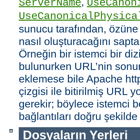
,
ServerName
UseCanon
UseCanonicalPhysica
sunucu tarafından, özüne 
nasıl oluşturacağını saptam
Örneğin bir istemci bir diz
bulunurken URL’nin sonun
eklemese bile Apache http
çizgisi ile bitirilmiş URL
gerekir; böylece istemci b
bağlantıları doğru şekilde
Dosyaların Yerleri