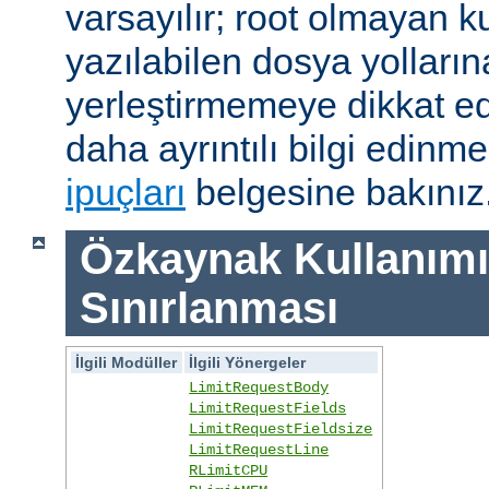
varsayılır; root olmayan ku
yazılabilen dosya yolları
yerleştirmemeye dikkat e
daha ayrıntılı bilgi edinme
ipuçları
belgesine bakınız
Özkaynak Kullanımı
Sınırlanması
İlgili Modüller
İlgili Yönergeler
LimitRequestBody
LimitRequestFields
LimitRequestFieldsize
LimitRequestLine
RLimitCPU