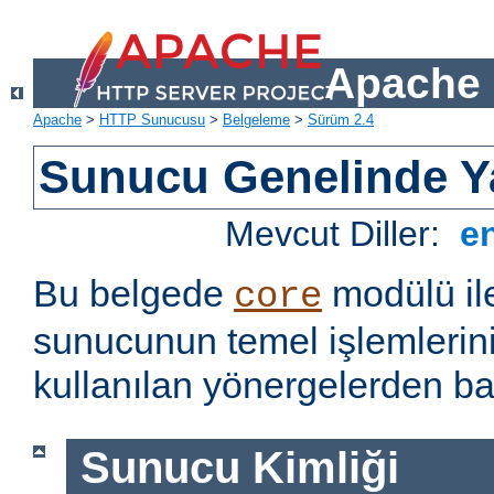
Apache 
Apache
>
HTTP Sunucusu
>
Belgeleme
>
Sürüm 2.4
Sunucu Genelinde Y
Mevcut Diller:
e
Bu belgede
modülü il
core
sunucunun temel işlemlerin
kullanılan yönergelerden baz
Sunucu Kimliği