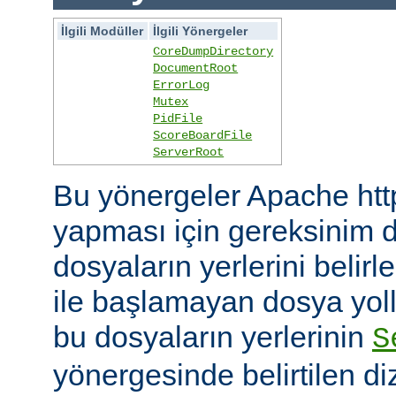
İlgili Modüller
İlgili Yönergeler
CoreDumpDirectory
DocumentRoot
ErrorLog
Mutex
PidFile
ScoreBoardFile
ServerRoot
Bu yönergeler Apache htt
yapması için gereksinim d
dosyaların yerlerini belirler
ile başlamayan dosya yoll
bu dosyaların yerlerinin
S
yönergesinde belirtilen diz