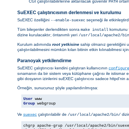
CGI çalıştırılabilirlerine aktarılacak güvenilir
ortam 
PATH
SuEXEC çalıştırıcısının derlenmesi ve kurulumu
SuEXEC özelliğini
seçeneği ile etkinleştir
--enable-suexec
Tüm bileşenler derlendikten sonra
komutunu v
make install
dizine kurulacaktır; öntanımlı yeri
/usr/local/apache2/bi
Kurulum adımında
root yetkisine
sahip olmanız gerektiğini un
çalıştırılabilmesini mümkün kılan bitinin etkin kılınabilmesi i
Paranoyak yetkilendirme
SuEXEC çalıştırıcısı kendini çalıştıran kullanıcının
configur
sınamanın da bir sistem veya kütüphane çağrısı ile istismar 
gibi dosyanın izinlerini suEXEC çalıştırıcısı sadece httpd'nin ai
Örneğin, sunucunuz şöyle yapılandırılmışsa:
User
Group
 webgroup
Ve
çalıştırılabilir de
dizi
suexec
/usr/local/apache2/bin/
chgrp apache-grup /usr/local/apache2/bin/suex