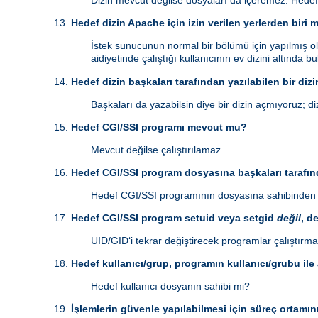
Dizin mevcut değilse dosyaları da içeremez. Hedef
Hedef dizin Apache için izin verilen yerlerden biri 
İstek sunucunun normal bir bölümü için yapılmış ol
aidiyetinde çalıştığı kullanıcının ev dizini altında 
Hedef dizin başkaları tarafından yazılabilen bir dizi
Başkaları da yazabilsin diye bir dizin açmıyoruz; diz
Hedef CGI/SSI programı mevcut mu?
Mevcut değilse çalıştırılamaz.
Hedef CGI/SSI program dosyasına başkaları tarafınd
Hedef CGI/SSI programının dosyasına sahibinden b
Hedef CGI/SSI program setuid veya setgid
değil
, d
UID/GID‘i tekrar değiştirecek programlar çalıştırma
Hedef kullanıcı/grup, programın kullanıcı/grubu ile
Hedef kullanıcı dosyanın sahibi mi?
İşlemlerin güvenle yapılabilmesi için süreç ortamın