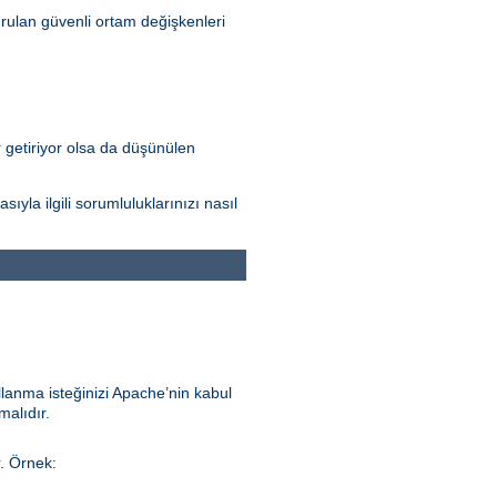
rulan güvenli ortam değişkenleri
r getiriyor olsa da düşünülen
la ilgili sorumluluklarınızı nasıl
llanma isteğinizi Apache’nin kabul
malıdır.
r. Örnek: