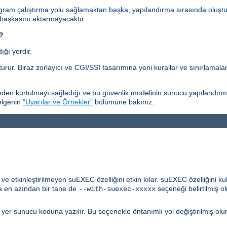
gram çalıştırma yolu sağlamaktan başka, yapılandırma sırasında oluştu
 başkasını aktarmayacaktır.
i?
ğı yerdir.
rur. Biraz zorlayıcı ve CGI/SSI tasarımına yeni kurallar ve sınırlamala
en kurtulmayı sağladığı ve bu güvenlik modelinin sunucu yapılandırmasıy
belgenin
"Uyarılar ve Örnekler"
bölümüne bakınız.
 etkinleştirilmeyen suEXEC özelliğini etkin kılar. suEXEC özelliğini ku
 en azından bir tane de
seçeneği belirtilmiş ol
--with-suexec-xxxxx
u yer sunucu koduna yazılır. Bu seçenekle öntanımlı yol değiştirilmiş olu