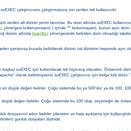
 suEXEC çalıştırıcısını çalıştırmasına izin verilen tek kullanıcıdır.
zin verilen alt dizinin yerini tanımlar. Bu dizin altında suEXEC kullanıcıs
yönergesi kullanıyorsanız ( içinde “*” bulunmayan), bunun aynı dizin
ir
miş dizinin altında
yönergesinde belirtilen dizin olmadığı takdir
UserDir
leri içeriyorsa burada belirtilecek dizinin üst dizininin hepsinde aynı o
n başka) suEXEC için kullanılacak tek hiyerarşi olacaktır. Öntanımlı diz
" olarak belirtmişseniz suEXEC çalıştırıcısı için belge kök dizini "
apache
len en düşük değeri belirler. Çoğu sistemde bu ya 500’dür ya da 100; 100
en düşük değeri belirler. Çoğu sistemde bu 100 olup, seçeneğin de öntanı
ük dosyasının adını belirler (denetim ve hata ayıklama için kullanışlıdı
irtilen) günlük dosyaları dizinidir.