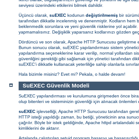
seviyesi üzerindeki etkilerini bilmek dahildir.
Üçüncü olarak,
suEXEC
kodunun
değiştirilmemiş
bir sürümü
tarafından dikkatle incelenmiş ve denenmiştir. Kodların hem ba
beklenmedik sorunlara ve yeni güvenlik risklerine yol açabilir.
yapmamalısınız. Değişiklik yaparsanız kodlarınızı gözden ge
Dördüncü ve son olarak, Apache HTTP Sunucusu geliştirme e
Bunun sonucu olarak, suEXEC yapılandırması sistem yöneticisin
yapılandırma seçeneklerine karar verilip, normal yollardan si
güvenliğini gerektiği gibi sağlamak için yönetici tarafından d
suEXEC’i dikkatle kullanacak yeterliliğe sahip olanlarla sınırl
Hala bizimle misiniz? Evet mi? Pekala, o halde devam!
SuEXEC Güvenlik Modeli
SuEXEC yapılandırması ve kurulumuna girişmeden önce biraz d
olup bitenleri ve sisteminizin güvenliği için alınacak önlemleri d
suEXEC
işlevselliği, Apache HTTP Sunucusu tarafından gerekti
HTTP isteği yapıldığı zaman, bu betiği, yöneticinin ana sunucunu
çağrılır. Böyle bir istek geldiğinde, Apache httpd artalandaki
kimliklerini de aktarır.
Artalanda çalıştırılan setuid program başarıyı ve başarısızlığ