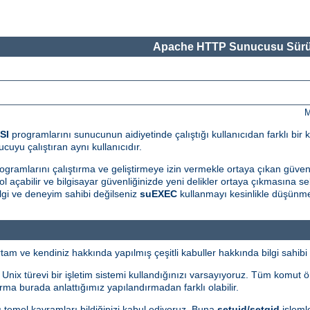
Apache HTTP Sunucusu Sürü
M
SI
programlarını sunucunun aidiyetinde çalıştığı kullanıcıdan farklı bir k
cuyu çalıştıran aynı kullanıcıdır.
ogramlarını çalıştırma ve geliştirmeye izin vermekle ortaya çıkan güvenlik 
l açabilir ve bilgisayar güvenliğinizde yeni delikler ortaya çıkmasına seb
gi ve deneyim sahibi değilseniz
suEXEC
kullanmayı kesinlikle düşünme
m ve kendiniz hakkında yapılmış çeşitli kabuller hakkında bilgi sahibi 
i Unix türevi bir işletim sistemi kullandığınızı varsayıyoruz. Tüm komut 
ma burada anlattığımız yapılandırmadan farklı olabilir.
bazı temel kavramları bildiğinizi kabul ediyoruz. Buna
setuid/setgid
işlemle