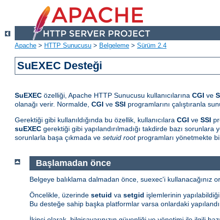
Apache
>
HTTP Sunucusu
>
Belgeleme
>
Sürüm 2.4
SuEXEC Desteği
SuEXEC
özelliği, Apache HTTP Sunucusu kullanıcılarına
CGI
ve
S
olanağı verir. Normalde,
CGI
ve
SSI
programlarını çalıştıranla sunu
Gerektiği gibi kullanıldığında bu özellik, kullanıcılara
CGI
ve
SSI
pr
suEXEC
gerektiği gibi yapılandırılmadığı takdirde bazı sorunlara yo
sorunlarla başa çıkmada ve
setuid root
programları yönetmekte bil
Başlamadan önce
Belgeye balıklama dalmadan önce, suexec'i kullanacağınız orta
Öncelikle, üzerinde
setuid
va
setgid
işlemlerinin yapılabildiğ
Bu desteğe sahip başka platformlar varsa onlardaki yapılandır
İkinci olarak, bilgisayarınızın güvenliği ve yönetimi ile ilgili 