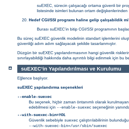
suEXEC, sürecin çalışacağı ortama güvenli bir pro
listesinde isimleri bulunan ortam değişkenlerinden
Hedef CGI/SSI programı haline gelip çalışabildik m
Burası suEXEC’in bitip CGI/SSI programının başladı
Bu süreç suEXEC güvenlik modelinin standart işlemlerini oluştu
güvenliği adım adım sağlayacak şekilde tasarlanmıştır.
Düzgün bir suEXEC yapılandırmasının hangi güvenlik risklerind
sınırlayabildiği hakkında daha ayrıntılı bilgi edinmek için bu 
suEXEC’in Yapılandırılması ve Kurulumu
Eğlence başlıyor.
suEXEC yapılandırma seçenekleri
--enable-suexec
Bu seçenek, hiçbir zaman öntanımlı olarak kurulmayan ve
edebilmesi için
seçeneğinin yanında
--enable-suexec
--with-suexec-bin=
YOL
Güvenlik sebebiyle
çalıştırılabilirinin bulunduğ
suexec
--with-suexec-bin=/usr/sbin/suexec