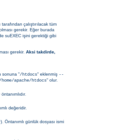
ı tarafından çalıştırılacak tüm
 olması gerekir. Eğer burada
de suEXEC işini gerektiği gibi
lması gerekir.
Aksi takdirde,
in sonuna "
" eklenmiş
/htdocs
--
" olur.
/home/apache/htdocs
 öntanımlıdır.
mlı değeridir.
r). Öntanımlı günlük dosyası ismi