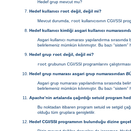
Hedef grup mevcut mu?
Hedef kullanıcı
değil, değil mi?
root
Mevcut durumda,
kullanıcısının CGI/SSI prog
root
Hedef kullanıcı kimliği asgari kullanıcı numarasın
Asgari kullanıcı numarası yapılandırma sırasında be
belirlemeniz mümkün kılınmıştır. Bu bazı “sistem” h
Hedef grup
değil, değil mi?
root
grubunun CGI/SSI programlarını çalıştırmasın
root
Hedef grup numarası asgari grup numarasından
B
Asgari grup numarası yapılandırma sırasında belirt
belirlemeniz mümkün kılınmıştır. Bu bazı “sistem” h
Apache’nin artalanda çağırdığı setuid program hede
Bu noktadan itibaren program setuid ve setgid çağrı
olduğu tüm gruplara genişletilir.
Hedef CGI/SSI programının bulunduğu dizine geçeb