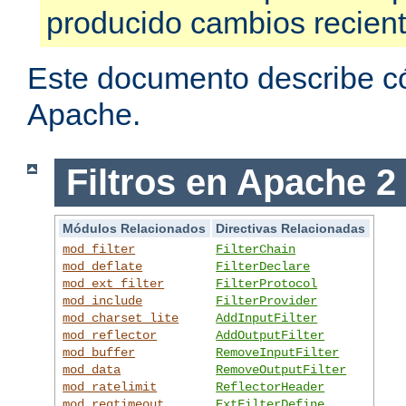
producido cambios recien
Este documento describe có
Apache.
Filtros en Apache 2
Módulos Relacionados
Directivas Relacionadas
mod_filter
FilterChain
mod_deflate
FilterDeclare
mod_ext_filter
FilterProtocol
mod_include
FilterProvider
mod_charset_lite
AddInputFilter
mod_reflector
AddOutputFilter
mod_buffer
RemoveInputFilter
mod_data
RemoveOutputFilter
mod_ratelimit
ReflectorHeader
mod_reqtimeout
ExtFilterDefine