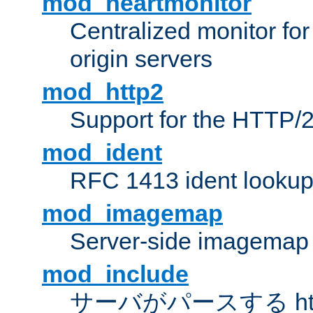
mod_heartmonitor
Centralized monitor fo
origin servers
mod_http2
Support for the HTTP/2
mod_ident
RFC 1413 ident looku
mod_imagemap
Server-side imagemap
mod_include
サーバがパースする ht