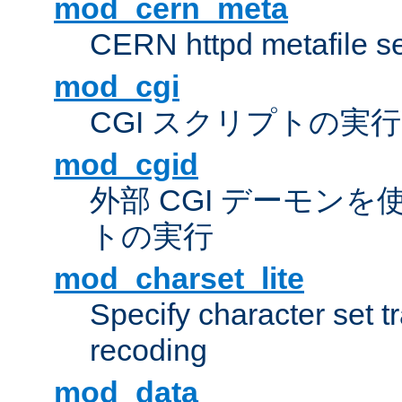
mod_cern_meta
CERN httpd metafile s
mod_cgi
CGI スクリプトの実行
mod_cgid
外部 CGI デーモンを使
トの実行
mod_charset_lite
Specify character set tr
recoding
mod_data