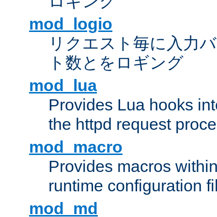
ロギング
mod_logio
リクエスト毎に入力バ
ト数とをロギング
mod_lua
Provides Lua hooks into
the httpd request proc
mod_macro
Provides macros withi
runtime configuration fi
mod_md