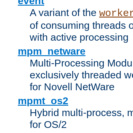
event
A variant of the
worke
of consuming threads o
with active processing
mpm_netware
Multi-Processing Modu
exclusively threaded w
for Novell NetWare
mpmt_os2
Hybrid multi-process,
for OS/2