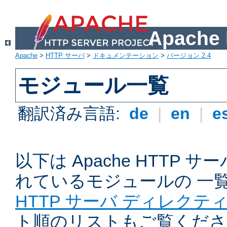
Apach
Apache
>
HTTP サーバ
>
ドキュメンテーション
>
バージョン 2.4
モジュール一覧
翻訳済み言語:
de
|
en
|
e
以下は Apache HTTP
れているモジュールの 一
HTTP サーバ ディレクテ
ト順のリストもご覧くださ