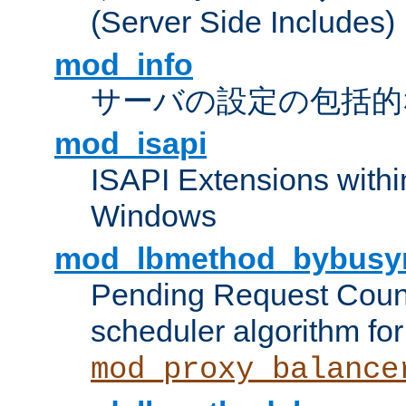
(Server Side Includes)
mod_info
サーバの設定の包括的
mod_isapi
ISAPI Extensions withi
Windows
mod_lbmethod_bybusy
Pending Request Count
scheduler algorithm for
mod_proxy_balance