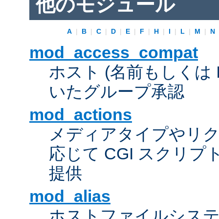
他のモジュール
A
|
B
|
C
|
D
|
E
|
F
|
H
|
I
|
L
|
M
|
N
mod_access_compat
ホスト (名前もしくは 
いたグループ承認
mod_actions
メディアタイプやリ
応じて CGI スクリ
提供
mod_alias
ホストファイルシス