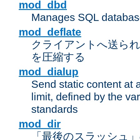
mod_dbd
Manages SQL database
mod_deflate
クライアントへ送ら
を圧縮する
mod_dialup
Send static content at 
limit, defined by the v
standards
mod_dir
「最後のスラッシュ」