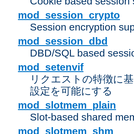
Cookie based session 
mod_session_crypto
Session encryption sup
mod_session_dbd
DBD/SQL based sessio
mod_setenvif
リクエストの特徴に基
設定を可能にする
mod_slotmem_plain
Slot-based shared mem
mod_slotmem_shm