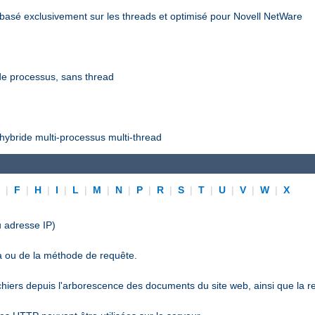
asé exclusivement sur les threads et optimisé pour Novell NetWare
e processus, sans thread
ybride multi-processus multi-thread
E
|
F
|
H
|
I
|
L
|
M
|
N
|
P
|
R
|
S
|
T
|
U
|
V
|
W
|
X
 adresse IP)
a ou de la méthode de requête.
ichiers depuis l'arborescence des documents du site web, ainsi que la r