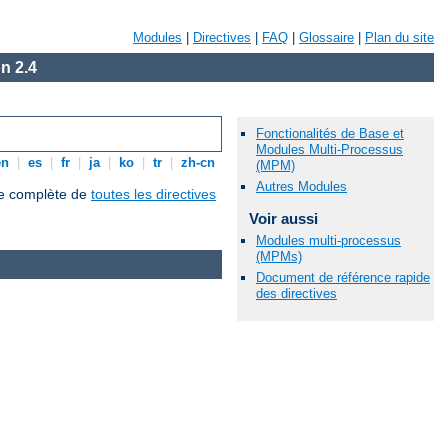
Modules
|
Directives
|
FAQ
|
Glossaire
|
Plan du site
n 2.4
Fonctionalités de Base et
Modules Multi-Processus
en
|
es
|
fr
|
ja
|
ko
|
tr
|
zh-cn
(MPM)
Autres Modules
que complète de
toutes les directives
Voir aussi
Modules multi-processus
(MPMs)
Document de référence rapide
des directives