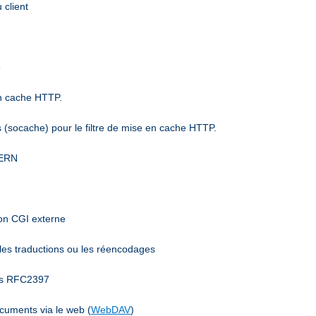
 client
6
en cache HTTP.
(socache) pour le filtre de mise en cache HTTP.
CERN
mon CGI externe
 les traductions ou les réencodages
ées RFC2397
ocuments via le web (
WebDAV
)