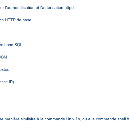
l'authentification et l'autorisation httpd.
tion HTTP de base.
vec base SQL
 DBM
textes
esse IP)
ne manière similaire à la commande Unix
, ou à la commande shell
ls