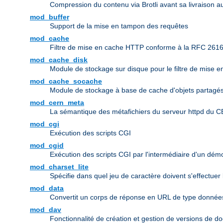
Compression du contenu via Brotli avant sa livraison au
mod_buffer
Support de la mise en tampon des requêtes
mod_cache
Filtre de mise en cache HTTP conforme à la RFC 261
mod_cache_disk
Module de stockage sur disque pour le filtre de mise 
mod_cache_socache
Module de stockage à base de cache d'objets partagés 
mod_cern_meta
La sémantique des métafichiers du serveur httpd du 
mod_cgi
Exécution des scripts CGI
mod_cgid
Exécution des scripts CGI par l'intermédiaire d'un dé
mod_charset_lite
Spécifie dans quel jeu de caractère doivent s'effectuer
mod_data
Convertit un corps de réponse en URL de type donn
mod_dav
Fonctionnalité de création et gestion de versions de d