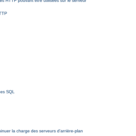
s HTTP pouvant être utilisées sur le serveur
HTTP
nées SQL
inuer la charge des serveurs d'arrière-plan