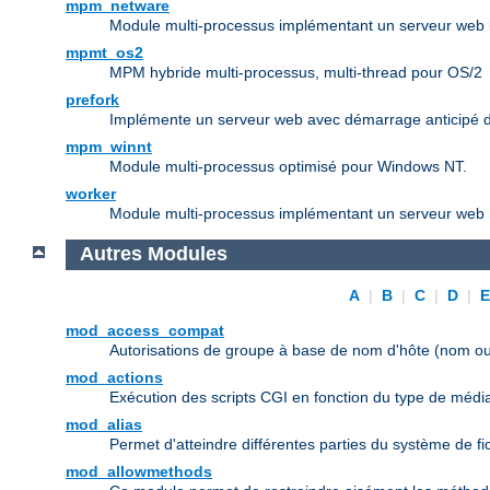
mpm_netware
Module multi-processus implémentant un serveur web b
mpmt_os2
MPM hybride multi-processus, multi-thread pour OS/2
prefork
Implémente un serveur web avec démarrage anticipé d
mpm_winnt
Module multi-processus optimisé pour Windows NT.
worker
Module multi-processus implémentant un serveur web h
Autres Modules
A
|
B
|
C
|
D
|
mod_access_compat
Autorisations de groupe à base de nom d'hôte (nom ou
mod_actions
Exécution des scripts CGI en fonction du type de médi
mod_alias
Permet d'atteindre différentes parties du système de f
mod_allowmethods