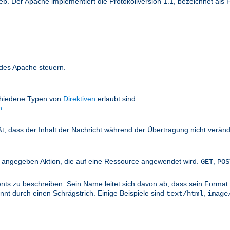
 Der Apache implementiert die Protokollversion 1.1, bezeichnet als H
 des Apache steuern.
chiedene Typen von
Direktiven
erlaubt sind.
n
äßt, dass der Inhalt der Nachricht während der Übertragung nicht verän
nts angegeben Aktion, die auf eine Ressource angewendet wird.
,
GET
POS
ts zu beschreiben. Sein Name leitet sich davon ab, dass sein Format 
nt durch einen Schrägstrich. Einige Beispiele sind
,
text/html
image