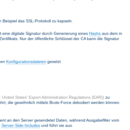
Beispiel das SSL-Protokoll zu kapseln.
lt eine digitale Signatur durch Generierung eines
Hashs
aus dem in
ertifikats. Nur der öffentliche Schlüssel der CA kann die Signatur
 den
Konfigurationsdateien
gesetzt.
 United States' Export Administration Regulations (EAR))
zu
hrt, die gewöhnlich mittels Brute-Force dekodiert werden können.
ient an den Server gesendetet Daten, während Ausgabefilter vom
h
Server-Side-Includes
und führt sie aus.