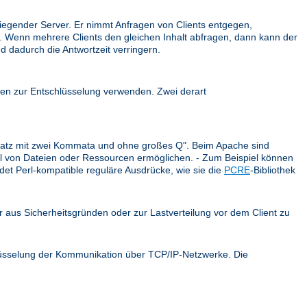
iegender Server. Er nimmt Anfragen von Clients entgegen,
ck. Wenn mehrere Clients den gleichen Inhalt abfragen, dann kann der
d dadurch die Antwortzeit verringern.
en zur Entschlüsselung verwenden. Zwei derart
r Satz mit zwei Kommata und ohne großes Q". Beim Apache sind
ahl von Dateien oder Ressourcen ermöglichen. - Zum Beispiel können
et Perl-kompatible reguläre Ausdrücke, wie sie die
PCRE
-Bibliothek
er aus Sicherheitsgründen oder zur Lastverteilung vor dem Client zu
hlüsselung der Kommunikation über TCP/IP-Netzwerke. Die