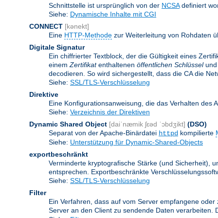
Schnittstelle ist ursprünglich von der
NCSA
definiert wo
Siehe:
Dynamische Inhalte mit CGI
CONNECT
[kənekt]
Eine
HTTP-Methode
zur Weiterleitung von Rohdaten ü
Digitale Signatur
Ein chiffrierter Textblock, der die Gültigkeit eines Zert
einem
Zertifikat
enthaltenen
öffentlichen Schlüssel
und 
decodieren. So wird sichergestellt, dass die CA die Ne
Siehe:
SSL/TLS-Verschlüsselung
Direktive
Eine Konfigurationsanweisung, die das Verhalten des 
Siehe:
Verzeichnis der Direktiven
Dynamic Shared Object
[daiˈnæmik ʃɛəd ˈɔbdʒikt]
(DSO)
Separat von der Apache-Binärdatei
kompilierte
httpd
Siehe:
Unterstützung für Dynamic-Shared-Objects
exportbeschränkt
Verminderte kryptografische Stärke (und Sicherheit)
entsprechen. Exportbeschränkte Verschlüsselungssoftw
Siehe:
SSL/TLS-Verschlüsselung
Filter
Ein Verfahren, dass auf vom Server empfangene oder 
Server an den Client zu sendende Daten verarbeiten. 