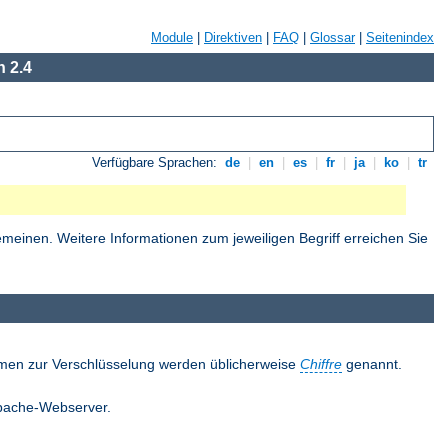
Module
|
Direktiven
|
FAQ
|
Glossar
|
Seitenindex
 2.4
Verfügbare Sprachen:
de
|
en
|
es
|
fr
|
ja
|
ko
|
tr
einen. Weitere Informationen zum jeweiligen Begriff erreichen Sie
thmen zur Verschlüsselung werden üblicherweise
Chiffre
genannt.
 Apache-Webserver.