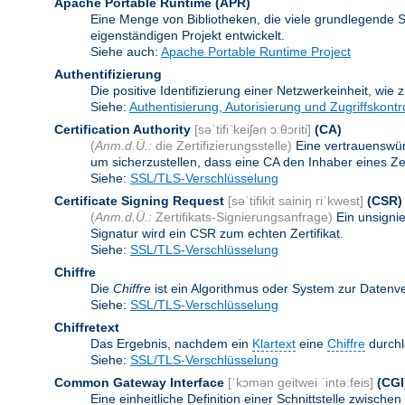
Apache Portable Runtime
(APR)
Eine Menge von Bibliotheken, die viele grundlegende 
eigenständigen Projekt entwickelt.
Siehe auch:
Apache Portable Runtime Project
Authentifizierung
Die positive Identifizierung einer Netzwerkeinheit, wie 
Siehe:
Authentisierung, Autorisierung und Zugriffskontr
Certification Authority
[səˈtifiˈkeiʃən ɔːθɔriti]
(CA)
(
Anm.d.Ü.:
die Zertifizierungsstelle)
Eine vertrauenswürd
um sicherzustellen, dass eine CA den Inhaber eines Zerti
Siehe:
SSL/TLS-Verschlüsselung
Certificate Signing Request
[səˈtifikit sainiŋ riˈkwest]
(CSR)
(
Anm.d.Ü.:
Zertifikats-Signierungsanfrage)
Ein unsigni
Signatur wird ein CSR zum echten Zertifikat.
Siehe:
SSL/TLS-Verschlüsselung
Chiffre
Die
Chiffre
ist ein Algorithmus oder System zur Datenv
Siehe:
SSL/TLS-Verschlüsselung
Chiffretext
Das Ergebnis, nachdem ein
Klartext
eine
Chiffre
durchl
Siehe:
SSL/TLS-Verschlüsselung
Common Gateway Interface
[ˈkɔmən geitwei ˈintəːfeis]
(CGI
Eine einheitliche Definition einer Schnittstelle zwi