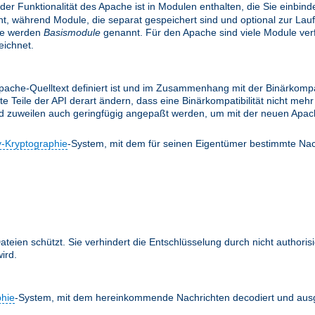
 der Funktionalität des Apache ist in Modulen enthalten, die Sie einbi
, während Module, die separat gespeichert sind und optional zur Lau
le werden
Basismodule
genannt. Für den Apache sind viele Module verfü
ichnet.
ache-Quelltext definiert ist und im Zusammenhang mit der Binärkompati
te Teile der API derart ändern, dass eine Binärkompatibilität nicht m
nd zuweilen auch geringfügig angepaßt werden, um mit der neuen Apach
y-Kryptographie
-System, mit dem für seinen Eigentümer bestimmte Nac
teien schützt. Sie verhindert die Entschlüsselung durch nicht authoris
ird.
phie
-System, mit dem hereinkommende Nachrichten decodiert und ausg