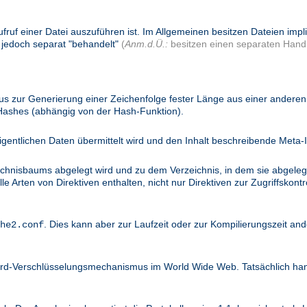
ufruf einer Datei auszuführen ist. Im Allgemeinen besitzen Dateien imp
 jedoch separat "behandelt"
(
Anm.d.Ü.:
besitzen einen separaten Handl
 zur Generierung einer Zeichenfolge fester Länge aus einer anderen 
 Hashes (abhängig von der Hash-Funktion).
igentlichen Daten übermittelt wird und den Inhalt beschreibende Meta-I
ichnisbaums abgelegt wird und zu dem Verzeichnis, in dem sie abgelegt
 Arten von Direktiven enthalten, nicht nur Direktiven zur Zugriffskontro
. Dies kann aber zur Laufzeit oder zur Kompilierungszeit and
he2.conf
dard-Verschlüsselungsmechanismus im World Wide Web. Tatsächlich ha