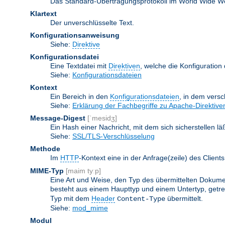
Das Standard-Übertragungsprotokoll im World Wide Web.
Klartext
Der unverschlüsselte Text.
Konfigurationsanweisung
Siehe:
Direktive
Konfigurationsdatei
Eine Textdatei mit
Direktiven
, welche die Konfiguration
Siehe:
Konfigurationsdateien
Kontext
Ein Bereich in den
Konfigurationsdateien
, in dem vers
Siehe:
Erklärung der Fachbegriffe zu Apache-Direktive
Message-Digest
[ˈmesidʒ]
Ein Hash einer Nachricht, mit dem sich sicherstellen l
Siehe:
SSL/TLS-Verschlüsselung
Methode
Im
HTTP
-Kontext eine in der Anfrage(zeile) des Clie
MIME-Typ
[maim tyːp]
Eine Art und Weise, den Typ des übermittelten Dokumen
besteht aus einem Haupttyp und einem Untertyp, getren
Typ mit dem
Header
übermittelt.
Content-Type
Siehe:
mod_mime
Modul