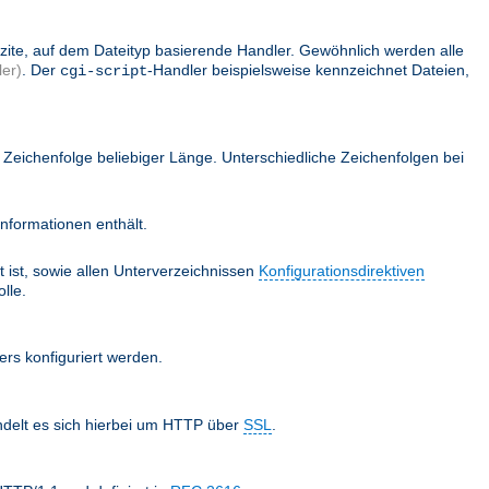
lizite, auf dem Dateityp basierende Handler. Gewöhnlich werden alle
er)
. Der
-Handler beispielsweise kennzeichnet Dateien,
cgi-script
Zeichenfolge beliebiger Länge. Unterschiedliche Zeichenfolgen bei
nformationen enthält.
 ist, sowie allen Unterverzeichnissen
Konfigurationsdirektiven
lle.
ers konfiguriert werden.
ndelt es sich hierbei um HTTP über
SSL
.