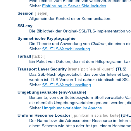
Eine Technik zum Einbetten von weiterverarbeitenden
Siehe:
Einführung in Server Side Includes
Session
[ˈseʃən]
Allgemein der Kontext einer Kommunikation.
SSLeay
Die Bibliothek der Original-SSL/TLS-Implementation vo
Symmetrische Kryptographie
Die Theorie und Anwendung von
Chiffren
, die einen e
Siehe:
SSL/TLS-Verschlüsselung
Tarball
[taːbɔːl]
Ein Paket von Dateien, die mit dem Hilfsprogramm
tar
Transport Layer Security
[trænsˈpɔːt ˈeiə siˈkjuəriti]
(TLS)
Das SSL-Nachfolgeprotokoll, das von der Internet Eng
worden ist. TLS Version 1 ist nahezu identisch mit SSL 
Siehe:
SSL/TLS-Verschlüsseliung
Umgebungsvariable
(env-Variable)
Benannte, von der Betriebssystem-Shell verwaltete Va
die ebenfalls Umgebungsvariablen genannt werden, die 
Siehe:
Umgebungsvariablen im Apache
Uniform Resource Locator
[ˈjuːnifɔːm riˈsɔːs ləuˈkeitə]
(URL
Der Name bzw. die Adresse einer Ressource im Internet
einem Schema wie
oder
, einem Hostnamen
http
https