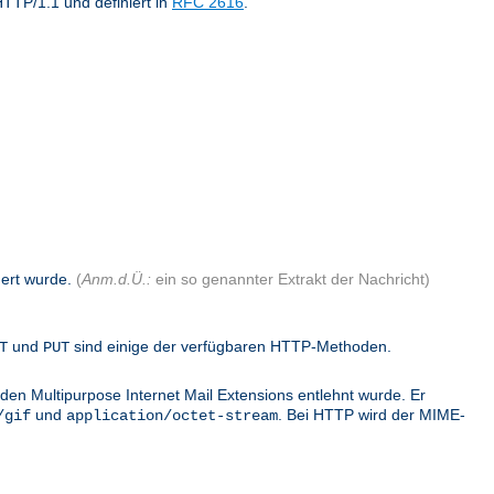
TTP/1.1 und definiert in
RFC 2616
.
dert wurde.
(
Anm.d.Ü.:
ein so genannter Extrakt der Nachricht)
und
sind einige der verfügbaren HTTP-Methoden.
T
PUT
den Multipurpose Internet Mail Extensions entlehnt wurde. Er
und
. Bei HTTP wird der MIME-
/gif
application/octet-stream