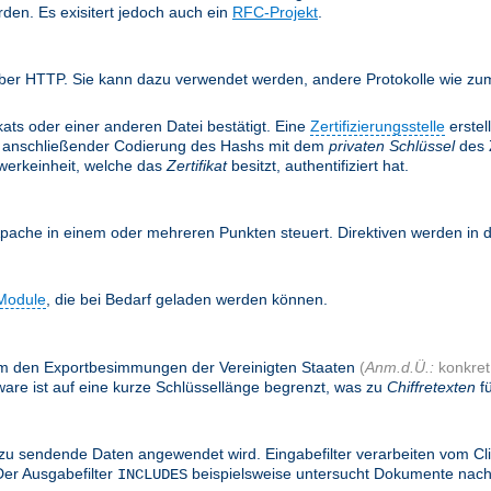
rden. Es exisitert jedoch auch ein
RFC-Projekt
.
ber HTTP. Sie kann dazu verwendet werden, andere Protokolle wie zum 
ifikats oder einer anderen Datei bestätigt. Eine
Zertifizierungsstelle
erstel
anschließender Codierung des Hashs mit dem
privaten Schlüssel
des Z
twerkeinheit, welche das
Zertifikat
besitzt, authentifiziert hat.
Apache in einem oder mehreren Punkten steuert. Direktiven werden in
Module
, die bei Bedarf geladen werden können.
, um den Exportbesimmungen der Vereinigten Staaten
(
Anm.d.Ü.:
konkret:
are ist auf eine kurze Schlüssellänge begrenzt, was zu
Chiffretexten
fü
zu sendende Daten angewendet wird. Eingabefilter verarbeiten vom Cl
Der Ausgabefilter
beispielsweise untersucht Dokumente nac
INCLUDES