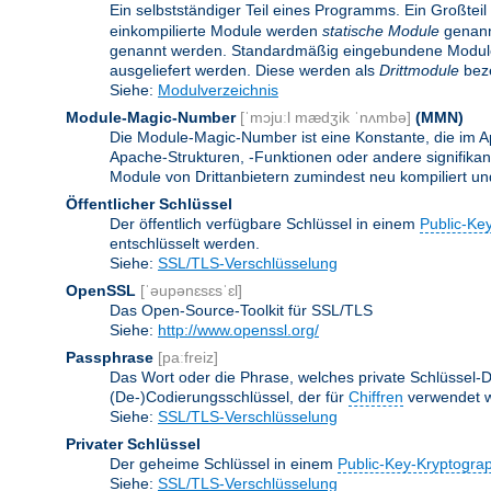
Ein selbstständiger Teil eines Programms. Ein Großteil
einkompilierte Module werden
statische Module
genannt
genannt werden. Standardmäßig eingebundene Modu
ausgeliefert werden. Diese werden als
Drittmodule
beze
Siehe:
Modulverzeichnis
Module-Magic-Number
[ˈmɔjuːl mædʒik ˈnʌmbə]
(
MMN
)
Die Module-Magic-Number ist eine Konstante, die im Ap
Apache-Strukturen, -Funktionen oder andere signifikan
Module von Drittanbietern zumindest neu kompiliert u
Öffentlicher Schlüssel
Der öffentlich verfügbare Schlüssel in einem
Public-Ke
entschlüsselt werden.
Siehe:
SSL/TLS-Verschlüsselung
OpenSSL
[ˈəupənɛsɛsˈɛl]
Das Open-Source-Toolkit für SSL/TLS
Siehe:
http://www.openssl.org/
Passphrase
[paːfreiz]
Das Wort oder die Phrase, welches private Schlüssel-Da
(De-)Codierungsschlüssel, der für
Chiffren
verwendet w
Siehe:
SSL/TLS-Verschlüsselung
Privater Schlüssel
Der geheime Schlüssel in einem
Public-Key-Kryptogra
Siehe:
SSL/TLS-Verschlüsselung