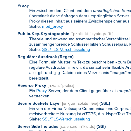
Proxy
Ein zwischen dem Client und dem
ursprünglichen Serv
übermittelt diese Anfragen dem ursprünglichen Server 
Proxy diesen Inhalt aus seinem Zwischenspeicher ausli
Siehe:
mod_proxy
Public-Key-Kryptographie
[ˈpʌblik kiː ˈkyptograˈfiː]
Theorie und Anwendung asymmetrischer Verschlüsselun
zusammengehörende Schlüssel bilden Schüsselpaar. Ma
Siehe:
SSL/TLS-Verschlüsselung
Regulärer Ausdruck
(Regex)
Eine Form, ein Muster im Text zu beschreiben - zum B
reguläre Ausdrücke hilfreich, da sie auf sehr flexibl
alle .gif- und .jpg-Dateien eines Verzeichnis "images" mi
bereitstellt.
Reverse Proxy
[riːvəːs ˈprɔksi]
Ein
Proxy
-Server, der dem Client gegenüber als
ursprü
verstecken.
Secure Sockets Layer
[siˈkjuə ˈsɔkits ˈleiə]
(SSL)
Ein von der Firma Netscape Communications Corporati
meistverbreitete Nutzung ist
HTTPS
, d.h. HyperText T
Siehe:
SSL/TLS-Verschlüsselung
Server Side Includes
[səːə said inˈkluːds]
(SSI)