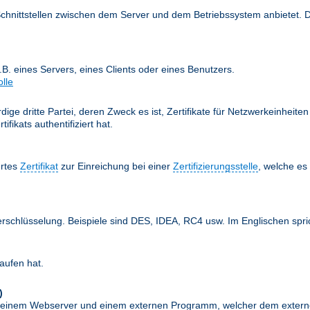
Schnittstellen zwischen dem Server und dem Betriebssystem anbietet. 
z.B. eines Servers, eines Clients oder eines Benutzers.
olle
ige dritte Partei, deren Zweck es ist, Zertifikate für Netzwerkeinheit
fikats authentifiziert hat.
ertes
Zertifikat
zur Einreichung bei einer
Zertifizierungsstelle
, welche e
erschlüsselung. Beispiele sind DES, IDEA, RC4 usw. Im Englischen spr
aufen hat.
)
schen einem Webserver und einem externen Programm, welcher dem exte