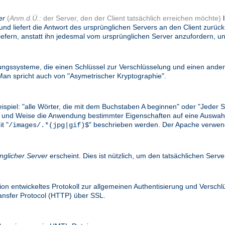
er
(
Anm.d.Ü.:
der Server, den der Client tatsächlich erreichen möchte)
l
und liefert die Antwort des ursprünglichen Servers an den Client zurü
efern, anstatt ihn jedesmal vom ursprünglichen Server anzufordern, un
gssysteme, die einen Schlüssel zur Verschlüsselung und einen ander
n spricht auch von "Asymetrischer Kryptographie".
eispiel: "alle Wörter, die mit dem Buchstaben A beginnen" oder "Jede
e Art und Weise die Anwendung bestimmter Eigenschaften auf eine Ausw
t "
" beschrieben werden. Der Apache verwend
/images/.*(jpg|gif)$
nglicher Server
erscheint. Dies ist nützlich, um den tatsächlichen Serv
on entwickeltes Protokoll zur allgemeinen Authentisierung und Versc
ransfer Protocol (HTTP) über SSL.