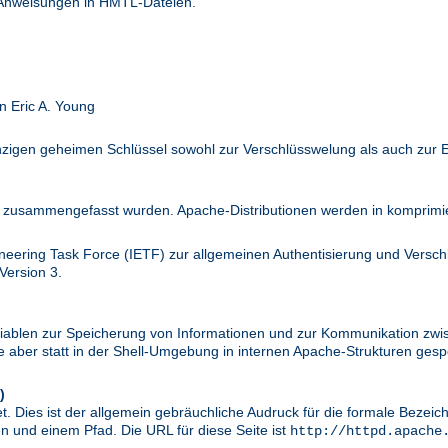
 Anweisungen in HMTL-Dateien.
n Eric A. Young
inzigen geheimen Schlüssel sowohl zur Verschlüsswelung als auch zur 
zusammengefasst wurden. Apache-Distributionen werden in komprimier
ineering Task Force (IETF) zur allgemeinen Authentisierung und Versc
Version 3.
riablen zur Speicherung von Informationen und zur Kommunikation zwi
aber statt in der Shell-Umgebung in internen Apache-Strukturen gespe
)
. Dies ist der allgemein gebräuchliche Audruck für die formale Bezei
 und einem Pfad. Die URL für diese Seite ist
http://httpd.apache