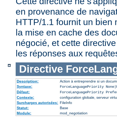
Cette directive ne s'appl
en provenance de naviga
HTTP/1.1 fournit un bien 
la mise en cache des do
négocié, et cette directive
les réponses aux requête
Directive
ForceLang
Description:
Action à entreprendre si un docum
Syntaxe:
ForceLanguagePriority None|
Défaut:
ForceLanguagePriority Prefe
Contexte:
configuration globale, serveur virtu
Surcharges autorisées:
FileInfo
Statut:
Base
Module:
mod_negotiation