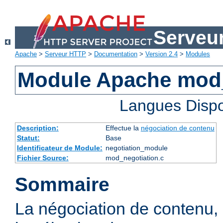
Serveu
Apache
>
Serveur HTTP
>
Documentation
>
Version 2.4
>
Modules
Module Apache mod_
Langues Dispo
Description:
Effectue la
négociation de contenu
Statut:
Base
Identificateur de Module:
negotiation_module
Fichier Source:
mod_negotiation.c
Sommaire
La négociation de contenu,