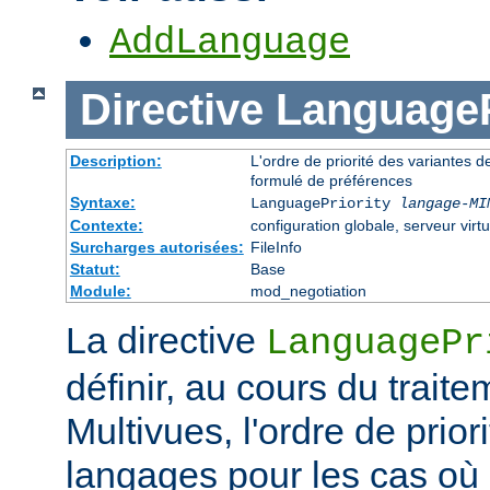
AddLanguage
Directive
LanguageP
Description:
L'ordre de priorité des variantes d
formulé de préférences
Syntaxe:
LanguagePriority
langage-MI
Contexte:
configuration globale, serveur virtu
Surcharges autorisées:
FileInfo
Statut:
Base
Module:
mod_negotiation
La directive
LanguagePr
définir, au cours du trait
Multivues, l'ordre de prior
langages pour les cas où l