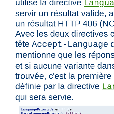
utilise la directive
Langu
servir un résultat valide, 
un résultat HTTP 406 (
Avec les deux directives c
tête
d
Accept-Language
mentionne que les répon
et si aucune variante dans
trouvée, c'est la première 
définie par la directive
La
qui sera servie.
LanguagePriority
ForceLanguagePriority
Fallback