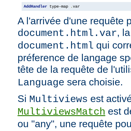
AddHandler
 type-map 
.
var
A l'arrivée d'une requête 
, l
document.html.var
qui corr
document.html
préference de langage spé
tête de la requête de l'uti
sera choisie.
Language
Si
est activé
Multiviews
est d
MultiviewsMatch
ou "any", une requête po