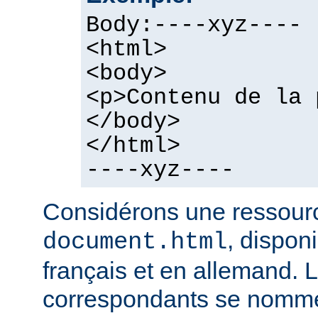
Body:----xyz----
<html>
<body>
<p>Contenu de la 
</body>
</html>
----xyz----
Considérons une ressour
, dispon
document.html
français et en allemand. L
correspondants se nomme