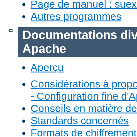
Page de manuel : sue
Autres programmes
Documentations div
Apache
Aperçu
Considérations à prop
- Configuration fine d'
Conseils en matière de
Standards concernés
Formats de chiffremen