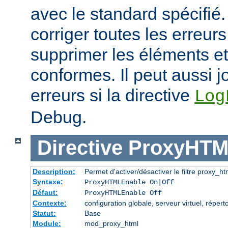
avec le standard spécifié.
corriger toutes les erreurs
supprimer les éléments et
conformes. Il peut aussi j
erreurs si la directive
Log
Debug.
Directive
ProxyHTM
Description:
Permet d'activer/désactiver le filtre proxy_ht
Syntaxe:
ProxyHTMLEnable On|Off
Défaut:
ProxyHTMLEnable Off
Contexte:
configuration globale, serveur virtuel, réperto
Statut:
Base
Module:
mod_proxy_html