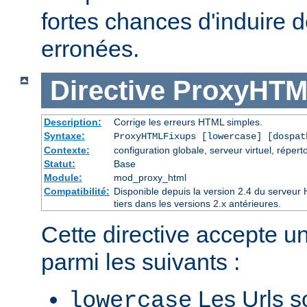
fortes chances d'induire
erronées.
Directive
ProxyHTM
Description:
Corrige les erreurs HTML simples.
Syntaxe:
ProxyHTMLFixups [lowercase] [dospat
Contexte:
configuration globale, serveur virtuel, réperto
Statut:
Base
Module:
mod_proxy_html
Compatibilité:
Disponible depuis la version 2.4 du serveu
tiers dans les versions 2.x antérieures.
Cette directive accepte u
parmi les suivants :
Les Urls so
lowercase