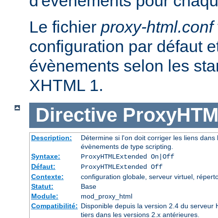
d'évènements pour chaqu
Le fichier
proxy-html.conf
configuration par défaut et
évènements selon les st
XHTML 1.
Directive
ProxyHTM
Description:
Détermine si l'on doit corriger les liens dans l
évènements de type scripting.
Syntaxe:
ProxyHTMLExtended On|Off
Défaut:
ProxyHTMLExtended Off
Contexte:
configuration globale, serveur virtuel, réperto
Statut:
Base
Module:
mod_proxy_html
Compatibilité:
Disponible depuis la version 2.4 du serveu
tiers dans les versions 2.x antérieures.