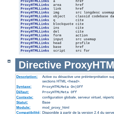
ProxyHTMLLinks
ProxyHTMLLinks
ProxyHTMLLinks
ProxyHTMLLinks
ProxyHTMLLinks
ProxyHTMLLinks
ProxyHTMLLinks
ProxyHTMLLinks
ProxyHTMLLinks
ProxyHTMLLinks
ProxyHTMLLinks
ProxyHTMLLinks
ProxyHTMLLinks
ProxyHTMLLinks
  script     src for
Directive
ProxyHTM
Description:
Active ou désactive une préinterprétation 
sections HTML
.
<head>
Syntaxe:
ProxyHTMLMeta On|Off
Défaut:
ProxyHTMLMeta Off
Contexte:
configuration globale, serveur virtuel, réperto
Statut:
Base
Module:
mod_proxy_html
Compatibilité:
Disponible à partir de la version 2.4 du se