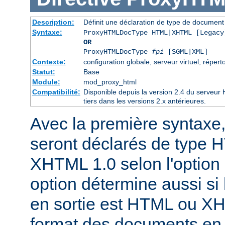
Description:
Définit une déclaration de type de docume
Syntaxe:
ProxyHTMLDocType HTML|XHTML [Legacy
OR
ProxyHTMLDocType
fpi
[SGML|XML]
Contexte:
configuration globale, serveur virtuel, réperto
Statut:
Base
Module:
mod_proxy_html
Compatibilité:
Disponible depuis la version 2.4 du serveu
tiers dans les versions 2.x antérieures.
Avec la première syntaxe
seront déclarés de type 
XHTML 1.0 selon l'option 
option détermine aussi si 
en sortie est HTML ou X
format des documents en