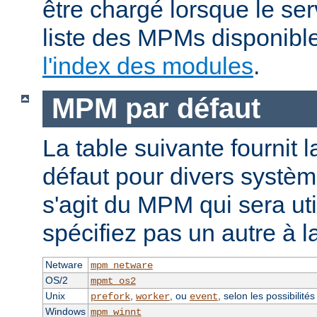
être chargé lorsque le se
liste des MPMs disponible
l'index des modules
.
MPM par défaut
La table suivante fournit 
défaut pour divers système
s'agit du MPM qui sera uti
spécifiez pas un autre à l
Netware
mpm_netware
OS/2
mpmt_os2
Unix
,
, ou
, selon les possibilité
prefork
worker
event
Windows
mpm_winnt