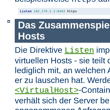
Listen
192.170
.
2.1
:
8443
 https
Das Zusammenspiel 
Hosts
Die Direktive
impl
Listen
virtuellen Hosts - sie tei
lediglich mit, an welchen
er zu lauschen hat. Werd
-Contai
<VirtualHost>
verhält sich der Server be