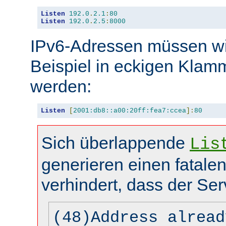
Listen
192.0
.
2.1
:
80
Listen
192.0
.
2.5
:
8000
IPv6-Adressen müssen wi
Beispiel in eckigen Kla
werden:
Listen
[
2001:db8::a00:20ff:fea7:ccea
]:
80
Sich überlappende
Lis
generieren einen fatalen
verhindert, dass der Ser
(48)Address alread