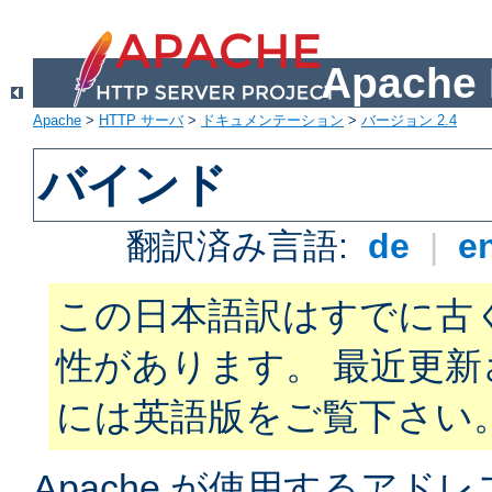
Apach
Apache
>
HTTP サーバ
>
ドキュメンテーション
>
バージョン 2.4
バインド
翻訳済み言語:
de
|
e
この日本語訳はすでに古
性があります。 最近更
には英語版をご覧下さい
Apache が使用するアド