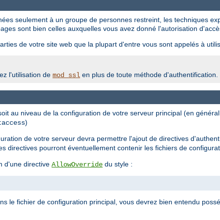
tinées seulement à un groupe de personnes restreint, les techniques ex
ages sont bien celles auxquelles vous avez donné l'autorisation d'accè
rties de votre site web que la plupart d'entre vous sont appelés à utilis
z l'utilisation de
en plus de toute méthode d'authentification.
mod_ssl
 soit au niveau de la configuration de votre serveur principal (en génér
)
taccess
iguration de votre serveur devra permettre l'ajout de directives d'authent
les directives pourront éventuellement contenir les fichiers de configura
n d'une directive
du style :
AllowOverride
ans le fichier de configuration principal, vous devrez bien entendu possé