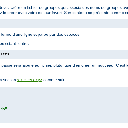
devez créer un fichier de groupes qui associe des noms de groupes avec
ez le créer avec votre éditeur favori. Son contenu se présente comme su
a forme d'une ligne séparée par des espaces.
éexistant, entrez :
pitts
passe sera ajouté au fichier, plutôt que d'en créer un nouveau (C'est
a section
comme suit :
<Directory>
rds"
s"