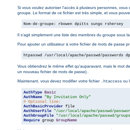
Si vous voulez autoriser l'accès à plusieurs personnes, vous 
groupe. Le format de ce fichier est très simple, et vous pouv
Nom-de-groupe: rbowen dpitts sungo rshersey
Il s'agit simplement une liste des membres du groupe sous l
Pour ajouter un utilisateur à votre fichier de mots de passe pr
htpasswd /usr/local/apache/passwd/passwords d
Vous obtiendrez le même effet qu'auparavant, mais le mot de 
un nouveau fichier de mots de passe)..
Maintenant, vous devez modifier votre fichier
ou l
.htaccess
AuthType
Basic
AuthName
"By Invitation Only"
# Optional line:
AuthBasicProvider
AuthUserFile
"/usr/local/apache/passwd/passwo
AuthGroupFile
"/usr/local/apache/passwd/group
Require
 group 
GroupName