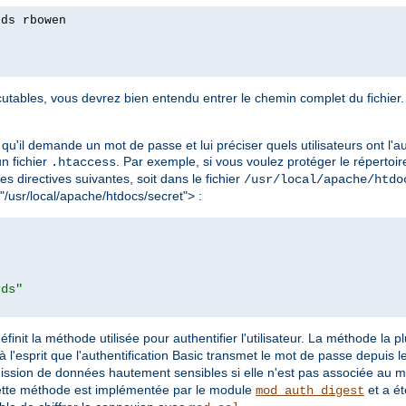
rds rbowen
tables, vous devrez bien entendu entrer le chemin complet du fichier. 
qu'il demande un mot de passe et lui préciser quels utilisateurs ont l'au
 un fichier
. Par exemple, si vous voulez protéger le répertoir
.htaccess
les directives suivantes, soit dans le fichier
/usr/local/apache/htdo
 "/usr/local/apache/htdocs/secret"> :
rds"
éfinit la méthode utilisée pour authentifier l'utilisateur. La méthode la 
à l'esprit que l'authentification Basic transmet le mot de passe depuis le 
mission de données hautement sensibles si elle n'est pas associée au 
ette méthode est implémentée par le module
et a ét
mod_auth_digest