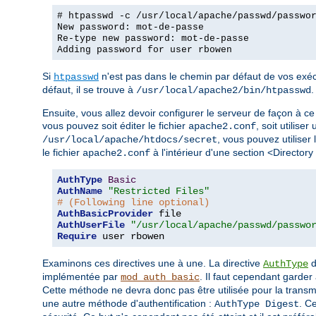
# htpasswd -c /usr/local/apache/passwd/passwo
New password: mot-de-passe
Re-type new password: mot-de-passe
Adding password for user rbowen
Si
n'est pas dans le chemin par défaut de vos exécu
htpasswd
défaut, il se trouve à
.
/usr/local/apache2/bin/htpasswd
Ensuite, vous allez devoir configurer le serveur de façon à ce 
vous pouvez soit éditer le fichier
, soit utiliser
apache2.conf
, vous pouvez utiliser 
/usr/local/apache/htdocs/secret
le fichier
à l'intérieur d'une section <Directory
apache2.conf
AuthType
Basic
AuthName
"Restricted Files"
# (Following line optional)
AuthBasicProvider
AuthUserFile
"/usr/local/apache/passwd/passwo
Require
 user rbowen
Examinons ces directives une à une. La directive
d
AuthType
implémentée par
. Il faut cependant garder 
mod_auth_basic
Cette méthode ne devra donc pas être utilisée pour la trans
une autre méthode d'authentification :
. C
AuthType Digest