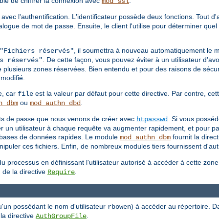
able de chiffrer la connexion avec
.
mod_ssl
 avec l'authentification. L'identificateur possède deux fonctions. Tout d
 dialogue de mot de passe. Ensuite, le client l'utilise pour déterminer q
, il soumettra à nouveau automatiquement le 
"Fichiers réservés"
. De cette façon, vous pouvez éviter à un utilisateur d'avo
s réservés"
e plusieurs zones réservées. Bien entendu et pour des raisons de sécuri
modifié.
e, car
est la valeur par défaut pour cette directive. Par contre, cett
file
ou
.
n_dbm
mod_authn_dbd
mots de passe que nous venons de créer avec
. Si vous posséd
htpasswd
ier un utilisateur à chaque requête va augmenter rapidement, et pour pa
es bases de données rapides. Le module
fournit la direc
mod_authn_dbm
puler ces fichiers. Enfin, de nombreux modules tiers fournissent d'autr
u processus en définissant l'utilisateur autorisé à accéder à cette zon
 de la directive
.
Require
u'un possédant le nom d'utilisateur
) à accéder au répertoire. D
rbowen
 la directive
.
AuthGroupFile