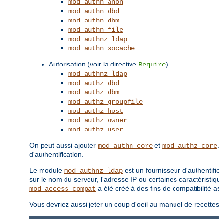
mod_authn_anon
mod_authn_dbd
mod_authn_dbm
mod_authn_file
mod_authnz_ldap
mod_authn_socache
Autorisation (voir la directive
)
Require
mod_authnz_ldap
mod_authz_dbd
mod_authz_dbm
mod_authz_groupfile
mod_authz_host
mod_authz_owner
mod_authz_user
On peut aussi ajouter
et
mod_authn_core
mod_authz_core
d'authentification.
Le module
est un fournisseur d'authentifi
mod_authnz_ldap
sur le nom du serveur, l'adresse IP ou certaines caractéristiq
a été créé à des fins de compatibilité
mod_access_compat
Vous devriez aussi jeter un coup d'oeil au manuel de recette