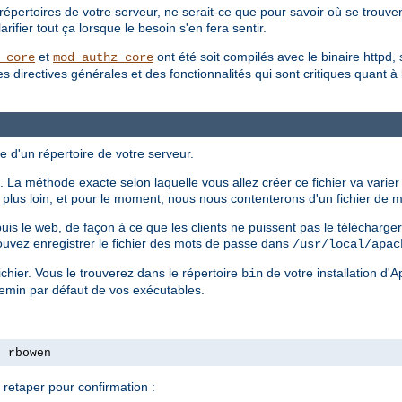
répertoires de votre serveur, ne serait-ce que pour savoir où se trouvent
ifier tout ça lorsque le besoin s'en fera sentir.
et
ont été soit compilés avec le binaire httpd, 
_core
mod_authz_core
irectives générales et des fonctionnalités qui sont critiques quant à la 
e d'un répertoire de votre serveur.
 La méthode exacte selon laquelle vous allez créer ce fichier va varier
ls plus loin, et pour le moment, nous nous contenterons d'un fichier de
epuis le web, de façon à ce que les clients ne puissent pas le télécharg
ouvez enregistrer le fichier des mots de passe dans
/usr/local/apac
chier. Vous le trouverez dans le répertoire
de votre installation d'
bin
hemin par défaut de vos exécutables.
s rbowen
retaper pour confirmation :