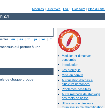
Modules
|
Directives
|
FAQ
|
Glossaire
|
Plan du site
n 2.4
nibles:
en
|
es
|
fr
|
ja
|
ko
|
tr
 processus qui permet à une
Modules et directives
concernés
Introduction
Les prérequis
Mise en oeuvre
odule de chaque groupe.
Autorisation d'accès à
plusieurs personnes
Problèmes possibles
Autre méthode de stockage
des mots de passe
Utilisation de plusieurs
fournisseurs d'authentification