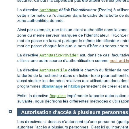
sécurité. Ce but n'a cependant pas été atteint et il est préfér
La directive
définit l'
Identificateur
(Realm) à utiliser
AuthName
cette information à l'utilisateur dans le cadre de la boîte de
zone authentifiée donnée.
Ainsi par exemple, une fois un client authentifié dans la zone
zone du même serveur marquée de l'identificateur
"Fichier
mot de passe en faisant partager le même identificateur entr
mot de passe chaque fois que le nom d'hôte du serveur sera 
La directive
est, dans ce cas, facultativ
AuthBasicProvider
utilisez une autre source d'authentification comme
mod_auth
La directive
définit le chemin du fichier de 
AuthUserFile
la durée de la recherche dans un fichier texte pour authentif
aussi stocker les données relatives aux utilisateurs dans d
programmes
et
permettent de créer et mani
dbmmanage
htdbm
Enfin, la directive
implémente la partie autorisation d
Require
suivante, nous décrirons les différentes méthodes d'utilisation
Autorisation d'accès à plusieurs personnes
Les directives ci-dessus n'autorisent qu'une personne (quelq
autoriser l'accès à plusieurs personnes. C'est ici qu'intervient