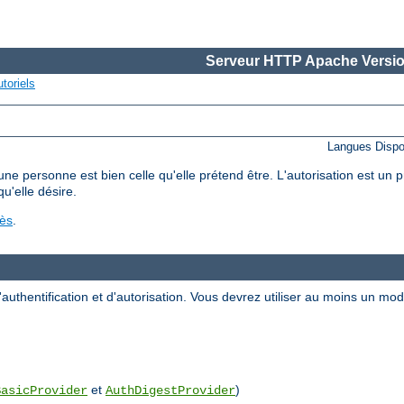
Serveur HTTP Apache Versio
toriels
Langues Dispo
'une personne est bien celle qu'elle prétend être. L'autorisation est un
qu'elle désire.
cès
.
uthentification et d'autorisation. Vous devrez utiliser au moins un m
et
)
BasicProvider
AuthDigestProvider