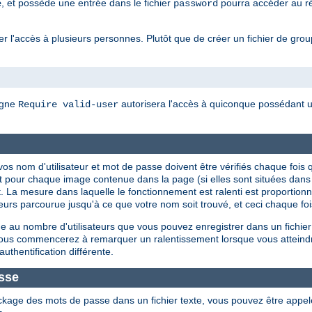
, et possède une entrée dans le fichier
pourra accéder au rép
e
password
 l'accès à plusieurs personnes. Plutôt que de créer un fichier de groupes
igne
autorisera l'accès à quiconque possédant un
Require valid-user
ue vos nom d'utilisateur et mot de passe doivent être vérifiés chaque f
t pour chaque image contenue dans la page (si elles sont situées dan
. La mesure dans laquelle le fonctionnement est ralenti est proportionnel
isateurs parcourue jusqu'à ce que votre nom soit trouvé, et ceci chaque f
 au nombre d'utilisateurs que vous pouvez enregistrer dans un fichier
 vous commencerez à remarquer un ralentissement lorsque vous atteind
authentification différente.
sse
ckage des mots de passe dans un fichier texte, vous pouvez être appe