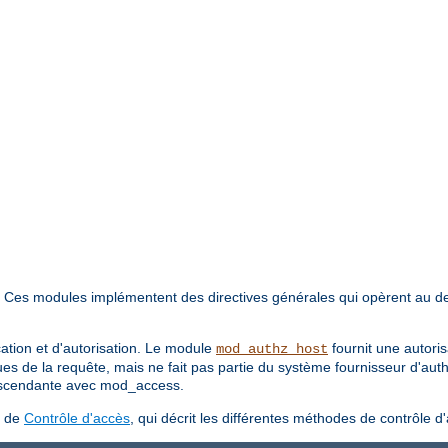
. Ces modules implémentent des directives générales qui opèrent au d
cation et d'autorisation. Le module
fournit une autori
mod_authz_host
ues de la requête, mais ne fait pas partie du système fournisseur d'aut
 ascendante avec mod_access.
s de
Contrôle d'accès
, qui décrit les différentes méthodes de contrôle d