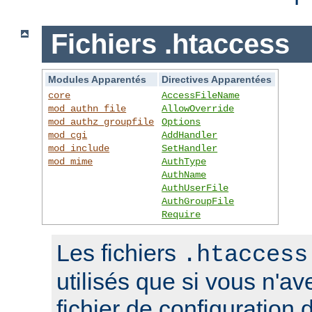
Fichiers .htaccess
Modules Apparentés
Directives Apparentées
core
AccessFileName
mod_authn_file
AllowOverride
mod_authz_groupfile
Options
mod_cgi
AddHandler
mod_include
SetHandler
mod_mime
AuthType
AuthName
AuthUserFile
AuthGroupFile
Require
Les fichiers
.htaccess
utilisés que si vous n'a
fichier de configuration 