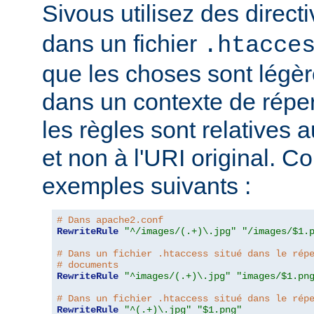
Sivous utilisez des direct
dans un fichier
.htacce
que les choses sont légèr
dans un contexte de répert
les règles sont relatives a
et non à l'URI original. C
exemples suivants :
# Dans apache2.conf
RewriteRule
"^/images/(.+)\.jpg"
"/images/$1.
# Dans un fichier .htaccess situé dans le rép
# documents
RewriteRule
"^images/(.+)\.jpg"
"images/$1.pn
# Dans un fichier .htaccess situé dans le rép
RewriteRule
"^(.+)\.jpg"
"$1.png"