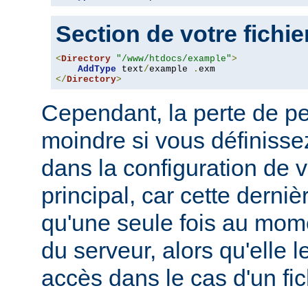
Section de votre fichi
<
Directory
"/www/htdocs/example"
>
AddType
 text
/
example 
.
</
Directory
>
Cependant, la perte de p
moindre si vous définissez
dans la configuration de v
principal, car cette derni
qu'une seule fois au mo
du serveur, alors qu'elle 
accès dans le cas d'un fi