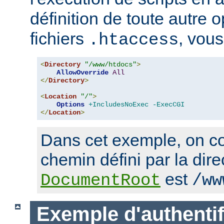
définition de toute autre 
fichiers
, vous
.htaccess
<
Directory
"/www/htdocs"
>
AllowOverride
All
</
Directory
>
<
Location
"/"
>
Options
+IncludesNoExec
-ExecCGI
</
Location
>
Dans cet exemple, on co
chemin défini par la dire
est
DocumentRoot
/ww
Exemple d'authentif