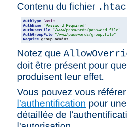
Contenu du fichier
.htac
AuthType
Basic
AuthName
"Password Required"
AuthUserFile
"/www/passwords/password.file"
AuthGroupFile
"/www/passwords/group.file"
Require
 group admins
Notez que
AllowOverri
doit être présent pour que
produisent leur effet.
Vous pouvez vous référe
l'authentification
pour une 
détaillée de l'authentificat
l'autorisation.