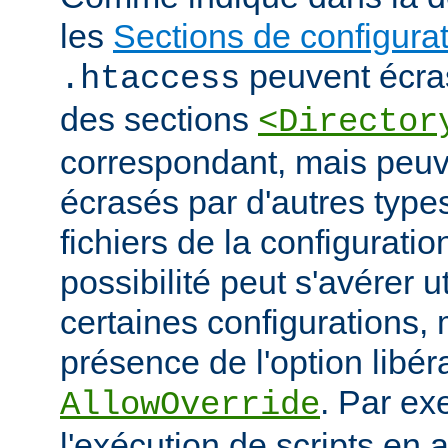
les
Sections de configura
peuvent écras
.htaccess
des sections
<Director
correspondant, mais peu
écrasés par d'autres type
fichiers de la configuratio
possibilité peut s'avérer u
certaines configurations
présence de l'option libér
. Par ex
AllowOverride
l'exécution de scripts en a