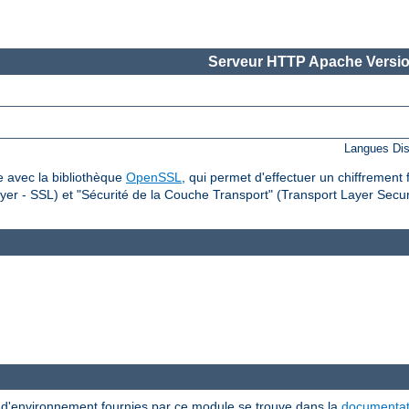
Serveur HTTP Apache Versio
Langues Dis
 avec la bibliothèque
OpenSSL
, qui permet d'effectuer un chiffrement 
er - SSL) et "Sécurité de la Couche Transport" (Transport Layer Securi
s d'environnement fournies par ce module se trouve dans la
documentat