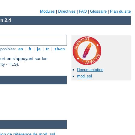
Modules
|
Directives
|
FAQ
|
Glossaire
|
Plan du site
n 2.4
ponibles:
en
|
fr
|
ja
|
tr
|
zh-cn
fort en s'appuyant sur les
ty - TLS).
Documentation
mod_ssl
ion de référence de mod_ssl
.