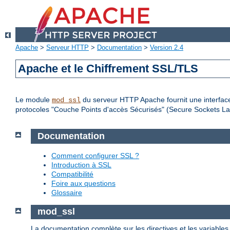
Apache
>
Serveur HTTP
>
Documentation
>
Version 2.4
Apache et le Chiffrement SSL/TLS
Le module
du serveur HTTP Apache fournit une interface
mod_ssl
protocoles "Couche Points d'accès Sécurisés" (Secure Sockets Lay
Documentation
Comment configurer SSL ?
Introduction à SSL
Compatibilité
Foire aux questions
Glossaire
mod_ssl
La documentation complète sur les directives et les variable