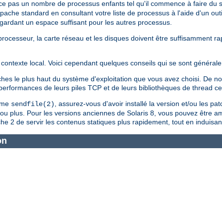
ce pas un nombre de processus enfants tel qu'il commence à faire du
Apache standard en consultant votre liste de processus à l'aide d'un outi
n gardant un espace suffisant pour les autres processus.
le processeur, la carte réseau et les disques doivent être suffisamment 
contexte local. Voici cependant quelques conseils qui se sont générale
tches le plus haut du système d'exploitation que vous avez choisi. De
s performances de leurs piles TCP et de leurs bibliothèques de thread c
tème
, assurez-vous d'avoir installé la version et/ou les pa
sendfile(2)
4 ou plus. Pour les versions anciennes de Solaris 8, vous pouvez être a
e 2 de servir les contenus statiques plus rapidement, tout en induisan
on