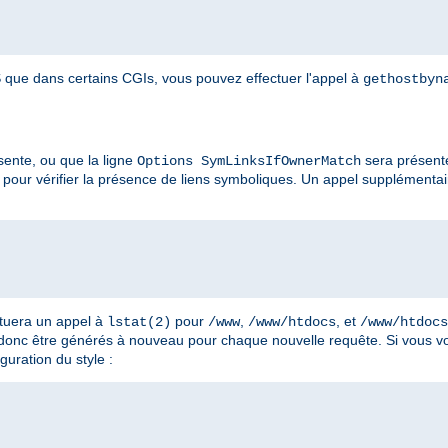
que dans certains CGIs, vous pouvez effectuer l'appel à
gethostbyn
ente, ou que la ligne
sera présent
Options SymLinksIfOwnerMatch
pour vérifier la présence de liens symboliques. Un appel supplémenta
ctuera un appel à
pour
,
, et
lstat(2)
/www
/www/htdocs
/www/htdocs
 donc être générés à nouveau pour chaque nouvelle requête. Si vous vo
guration du style :