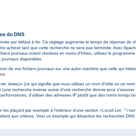
pos du DNS
ionnée par défaut à
. Ce réglage augmente le temps de réponse de ch
On
tre achevé tant que cette recherche ne sera pas terminée. Avec Apache 
chiers journaux soient résolues en noms d'hôtes, utilisez le programm
 journaux disponibles.
riori de vos fichiers journaux sur une autre machine que celle qui hébe
eur.
(ce qui signifie que vous utilisez un nom d'hôte ou un nom
om domain
une recherche inverse suivie d'une recherche directe pour s'assurer q
 performances, d'utiliser des adresses IP plutôt que des noms lorsqu'on 
en les plaçant par exemple à l'intérieur d'une section
<Location "/ser
sfont aux critères. Voici un exemple qui désactive les recherches DNS 