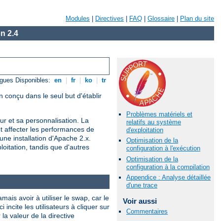
Modules
|
Directives
|
FAQ
|
Glossaire
|
Plan du site
n 2.4
gues Disponibles:
en
|
fr
|
ko
|
tr
 conçu dans le seul but d'établir
Problèmes matériels et
r et sa personnalisation. La
relatifs au système
nt affecter les performances de
d'exploitation
une installation d'Apache 2.x.
Optimisation de la
oitation, tandis que d'autres
configuration à l'exécution
Optimisation de la
configuration à la compilation
Appendice : Analyse détaillée
d'une trace
is avoir à utiliser le swap, car le
Voir aussi
ncite les utilisateurs à cliquer sur
Commentaires
a valeur de la directive