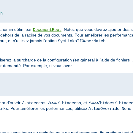
ch
 chemin défini par
. Notez que vous devrez ajouter des s
DocumentRoot
dehors de la racine de vos documents. Pour améliorer les performances
ut, et n'utilisez jamais l'option
.
SymLinksIfOwnerMatch
erez la surcharge de la configuration (en général à l'aide de fichiers
r demandé. Par exemple, si vous avez :
era d'ouvrir
,
, et
/.htaccess
/www/.htaccess
/www/htdocs/.htacc
. Pour améliorer les performances, utilisez
inks
AllowOverride None
enu si vous tenez au moindre gain en performances. En pratique toutefo