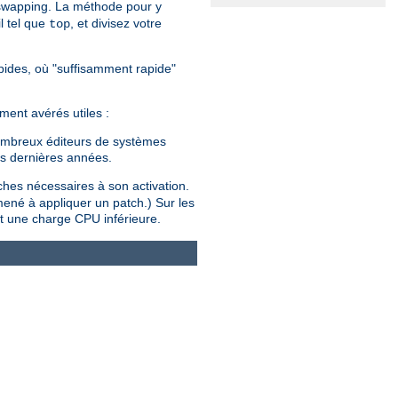
 swapping. La méthode pour y
l tel que
, et divisez votre
top
rapides, où "suffisamment rapide"
ment avérés utiles :
 nombreux éditeurs de systèmes
es dernières années.
tches nécessaires à son activation.
mené à appliquer un patch.) Sur les
t une charge CPU inférieure.