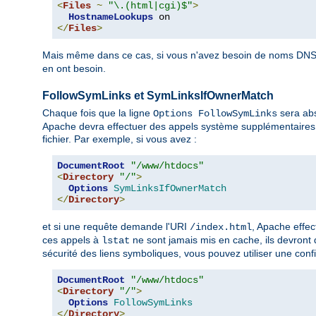
<
Files
~
"\.(html|cgi)$"
>
HostnameLookups
</
Files
>
Mais même dans ce cas, si vous n'avez besoin de noms DNS 
en ont besoin.
FollowSymLinks et SymLinksIfOwnerMatch
Chaque fois que la ligne
sera abs
Options FollowSymLinks
Apache devra effectuer des appels système supplémentaires 
fichier. Par exemple, si vous avez :
DocumentRoot
"/www/htdocs"
<
Directory
"/"
>
Options
SymLinksIfOwnerMatch
</
Directory
>
et si une requête demande l'URI
, Apache effe
/index.html
ces appels à
ne sont jamais mis en cache, ils devront
lstat
sécurité des liens symboliques, vous pouvez utiliser une confi
DocumentRoot
"/www/htdocs"
<
Directory
"/"
>
Options
FollowSymLinks
</
Directory
>