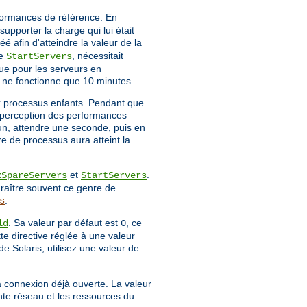
rformances de référence. En
upporter la charge qui lui était
é afin d'atteindre la valeur de la
ve
, nécessitait
StartServers
ue pour les serveurs en
r ne fonctionne que 10 minutes.
x processus enfants. Pendant que
la perception des performances
 un, attendre une seconde, puis en
re de processus aura atteint la
et
.
xSpareServers
StartServers
raître souvent ce genre de
.
s
. Sa valeur par défaut est
, ce
ld
0
tte directive réglée à une valeur
de Solaris, utilisez une valeur de
a connexion déjà ouverte. La valeur
nte réseau et les ressources du