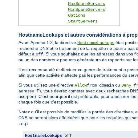
MaxSpareServers
MinSpareServers
Options
StartServers
HostnameLookups et autres considérations à pro
Avant Apache 1.3, la directive
était posit
HostnameLookups
recherche DNS et le traitement de la requête ne pourra pas ê
défaut à
. Si vous souhaitez que les adresses dans vos fi
Off
ou un des nombreux paquets générateurs de rapports sur les
Il est recommandé d'effectuer ce genre de traitement a poste
afin que cette activité n'affecte pas les performances du serv
Si vous utilisez une directive
ou
Allow
from domain
Deny
fr
adresse IP), vous devrez compter avec deux recherches DNS (
usurpée). C'est pourquoi il est préférable, pour améliorer les
chaque fois que c'est possible.
Notez qu'il est possible de modifier la portée des directives, 
DNS ne seront alors effectuées que pour les requêtes qui sati
:
.cgi
HostnameLookups