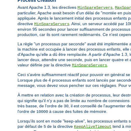
Process Creation
Avant Apache 1.3, les directives
,
MinSpareServers
MaxSpa
particulier, Apache avait besoin d'un délai de "montée en puis
appliquée. Après le lancement initial des processus enfants 
directive
. Ainsi, un serveur accédé par 100
MinSpareServers
environ 95 secondes pour lancer suffisamment de processus e
production, car ils sont rarement redémarrés. Ce n'est cepen
La règle "un processus par seconde" avait été implémentée 
la machine est occupée à lancer des processus enfants, elle n
d'Apache qu'elle a dû être remplacée. A partir d'Apache 1.3, 
lancer deux, attendre une seconde, puis en lancer quatre et ai
valeur définie par la directive
.
MinSpareServers
Ceci s'avère suffisamment réactif pour pouvoir en général se
Lorsque plus de 4 processus enfants sont lancés par seconde
message, vous devez vous pencher sur ces réglages. Pour vous
À mettre en relation avec la création de processus, leur destru
qui signifie qu'il n'y a pas de limite au nombre de connexions 
très basse, de l'ordre de
, il est conseillé de l'augmenter 
30
l'ordre de
à cause des fuites de mémoire.
10000
Lorsqu'ils sont en mode "keep-alive", les processus enfants s
par défaut de
de la directive
tend à min
5
KeepAliveTimeout