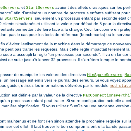
, et
avaient des effets drastiques sur les pe
reServers
StartServers
sance" afin d'atteindre un nombre de processus enfants suffisant pour s
par
, seulement un processus enfant par seconde était cré
StartServers
 clients simultanés et utilisant la valeur par défaut de
pour la directi
5
nfants permettant de faire face à la charge. Ceci fonctionne en pratiq
dant pas le cas pour les tests de référence (benchmarks) où le serveu
afin d'éviter l'enlisement de la machine dans le démarrage de nouveau
e peut pas traiter les requêtes. Mais cette règle impactait tellement 
le code a assoupli la règle "un processus par seconde". Il va en lancer
nsi de suite jusqu'à lancer 32 processus. Il s'arrêtera lorsque le nomb
 passer de manipuler les valeurs des directives
,
MinSpareServers
Ma
, un message est émis vers le journal des erreurs. Si vous voyez appa
 guider, utilisez les informations délivrées par le module
mod_statu
ction est définie par la valeur de la directive
MaxConnectionsPerChi
qu'un processus enfant peut traiter. Si votre configuration actuelle a ce
de manière significative. Si vous utilisez SunOs ou une ancienne version 
ont maintenus et ne font rien sinon attendre la prochaine requête sur l
imiser cet effet. Il faut trouver le bon compromis entre la bande passa