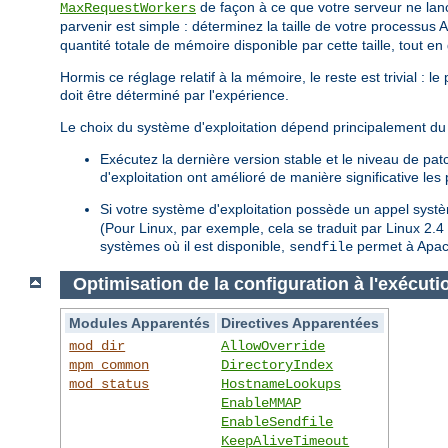
de façon à ce que votre serveur ne lan
MaxRequestWorkers
parvenir est simple : déterminez la taille de votre processus 
quantité totale de mémoire disponible par cette taille, tout e
Hormis ce réglage relatif à la mémoire, le reste est trivial : 
doit être déterminé par l'expérience.
Le choix du système d'exploitation dépend principalement du 
Exécutez la dernière version stable et le niveau de pa
d'exploitation ont amélioré de manière significative le
Si votre système d'exploitation possède un appel sys
(Pour Linux, par exemple, cela se traduit par Linux 2.
systèmes où il est disponible,
permet à Apach
sendfile
Optimisation de la configuration à l'exécuti
Modules Apparentés
Directives Apparentées
mod_dir
AllowOverride
mpm_common
DirectoryIndex
mod_status
HostnameLookups
EnableMMAP
EnableSendfile
KeepAliveTimeout