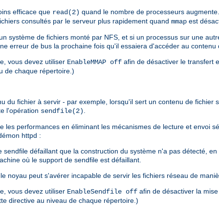
ins efficace que
quand le nombre de processeurs augmente. 
read(2)
 fichiers consultés par le serveur plus rapidement quand
est désact
mmap
s un système de fichiers monté par NFS, et si un processus sur une au
une erreur de bus la prochaine fois qu'il essaiera d'accéder au contenu
re, vous devez utiliser
afin de désactiver le transfert 
EnableMMAP off
au de chaque répertoire.)
u fichier à servir - par exemple, lorsqu'il sert un contenu de fichier sta
te l'opération
.
sendfile(2)
liore les performances en éliminant les mécanismes de lecture et envoi 
u démon httpd :
endfile défaillant que la construction du système n'a pas détecté, en pa
chine où le support de sendfile est défaillant.
e noyau peut s'avérer incapable de servir les fichiers réseau de maniè
re, vous devez utiliser
afin de désactiver la mise
EnableSendfile off
ette directive au niveau de chaque répertoire.)