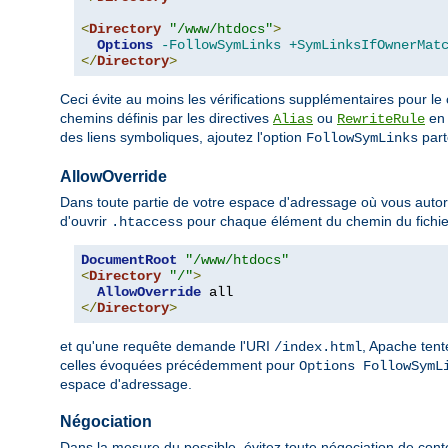
<
Directory
"/www/htdocs"
>
Options
-FollowSymLinks
+SymLinksIfOwnerMat
</
Directory
>
Ceci évite au moins les vérifications supplémentaires pour le
chemins définis par les directives
ou
en 
Alias
RewriteRule
des liens symboliques, ajoutez l'option
parto
FollowSymLinks
AllowOverride
Dans toute partie de votre espace d'adressage où vous autoris
d'ouvrir
pour chaque élément du chemin du fichie
.htaccess
DocumentRoot
"/www/htdocs"
<
Directory
"/"
>
AllowOverride
</
Directory
>
et qu'une requête demande l'URI
, Apache tent
/index.html
celles évoquées précédemment pour
Options FollowSymL
espace d'adressage.
Négociation
Dans la mesure du possible, évitez toute négociation de cont