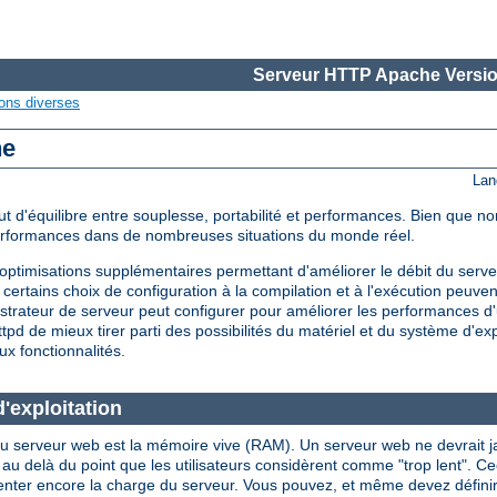
Serveur HTTP Apache Versio
ons diverses
he
Lan
d'équilibre entre souplesse, portabilité et performances. Bien que non
performances dans de nombreuses situations du monde réel.
timisations supplémentaires permettant d'améliorer le débit du serveu
certains choix de configuration à la compilation et à l'exécution peuve
strateur de serveur peut configurer pour améliorer les performances d'
d de mieux tirer parti des possibilités du matériel et du système d'expl
ux fonctionnalités.
'exploitation
u serveur web est la mémoire vive (RAM). Un serveur web ne devrait jama
là du point que les utilisateurs considèrent comme "trop lent". Ceci i
enter encore la charge du serveur. Vous pouvez, et même devez définir l