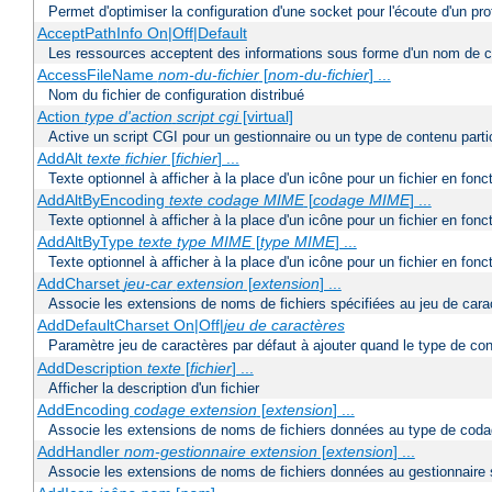
Permet d'optimiser la configuration d'une socket pour l'écoute d'un pro
AcceptPathInfo On|Off|Default
Les ressources acceptent des informations sous forme d'un nom de c
AccessFileName
nom-du-fichier
[
nom-du-fichier
] ...
Nom du fichier de configuration distribué
Action
type d'action
script cgi
[virtual]
Active un script CGI pour un gestionnaire ou un type de contenu partic
AddAlt
texte
fichier
[
fichier
] ...
Texte optionnel à afficher à la place d'un icône pour un fichier en fon
AddAltByEncoding
texte
codage MIME
[
codage MIME
] ...
Texte optionnel à afficher à la place d'un icône pour un fichier en f
AddAltByType
texte
type MIME
[
type MIME
] ...
Texte optionnel à afficher à la place d'un icône pour un fichier en fo
AddCharset
jeu-car
extension
[
extension
] ...
Associe les extensions de noms de fichiers spécifiées au jeu de cara
AddDefaultCharset On|Off|
jeu de caractères
Paramètre jeu de caractères par défaut à ajouter quand le type de co
AddDescription
texte
[
fichier
] ...
Afficher la description d'un fichier
AddEncoding
codage
extension
[
extension
] ...
Associe les extensions de noms de fichiers données au type de coda
AddHandler
nom-gestionnaire
extension
[
extension
] ...
Associe les extensions de noms de fichiers données au gestionnaire 