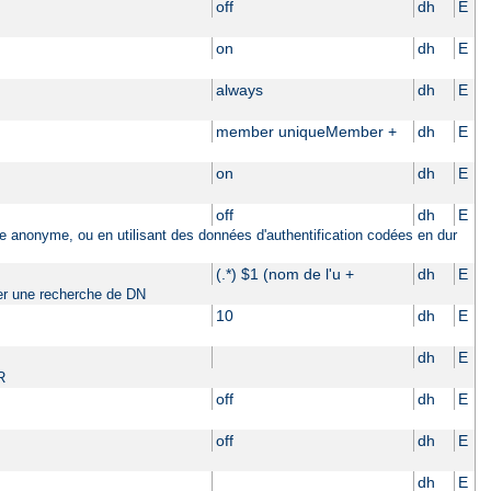
off
dh
E
on
dh
E
always
dh
E
member uniqueMember +
dh
E
on
dh
E
off
dh
E
ière anonyme, ou en utilisant des données d'authentification codées en dur
(.*) $1 (nom de l'u +
dh
E
tuer une recherche de DN
10
dh
E
dh
E
R
off
dh
E
off
dh
E
dh
E