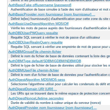
Définit si les processus d'autorisation et d'authentification peuvent 
AuthBasicFake off|
username
[
password
]
Authentification de base simulée à l'aide des nom d'utilisateur et mot
AuthBasicProvider
nom fournisseur
[
nom fournisseur
] ...
Définit le(les) fournisseur(s) d'authentification pour cette zone du site
AuthBasicUseDigestAlgorithm MD5|Off
Vérifie les mots de passe auprès des fournisseurs d'authentification à 
AuthDBDUserPWQuery
requête
Requête SQL servant à vérifier le mot de passe d'un utilisateur
AuthDBDUserRealmQuery
requête
Requête SQL servant à vérifier une empreinte de mot de passe pour un ut
AuthDBMGroupFile
chemin-fichier
Définit le nom du fichier de base de données contenant la liste des gro
AuthDBMType default|SDBM|GDBM|NDBM|DB
Définit le type de fichier de base de données utilisé pour stocker les
AuthDBMUserFile
chemin-fichier
Définit le nom d'un fichier de base de données pour l'authentification 
AuthDigestAlgorithm MD5|MD5-sess
Sélectionne l'algorithme utilisé pour calculer les condensés du défit e
AuthDigestDomain
URI
[
URI
] ...
Les URIs qui se trouvent dans le même espace de protection concerna
AuthDigestNonceLifetime
secondes
Durée de validité du nombre à valeur unique du serveur (nonce)
AuthDigestProvider
nom fournisseur
[
nom fournisseur
] ...