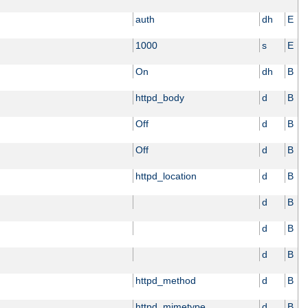
auth
dh
E
1000
s
E
On
dh
B
httpd_body
d
B
Off
d
B
Off
d
B
httpd_location
d
B
d
B
d
B
d
B
httpd_method
d
B
httpd_mimetype
d
B