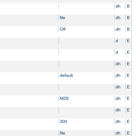
dh
B
file
dh
B
Off
dh
B
d
E
d
E
dh
E
default
dh
E
dh
E
MD5
dh
E
dh
E
300
dh
E
file
dh
E