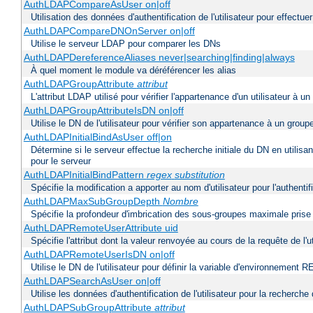
AuthLDAPCompareAsUser on|off
Utilisation des données d'authentification de l'utilisateur pour effectue
AuthLDAPCompareDNOnServer on|off
Utilise le serveur LDAP pour comparer les DNs
AuthLDAPDereferenceAliases never|searching|finding|always
À quel moment le module va déréférencer les alias
AuthLDAPGroupAttribute
attribut
L'attribut LDAP utilisé pour vérifier l'appartenance d'un utilisateur à un
AuthLDAPGroupAttributeIsDN on|off
Utilise le DN de l'utilisateur pour vérifier son appartenance à un group
AuthLDAPInitialBindAsUser off|on
Détermine si le serveur effectue la recherche initiale du DN en utilisa
pour le serveur
AuthLDAPInitialBindPattern
regex
substitution
Spécifie la modification a apporter au nom d'utilisateur pour l'authen
AuthLDAPMaxSubGroupDepth
Nombre
Spécifie la profondeur d'imbrication des sous-groupes maximale prise 
AuthLDAPRemoteUserAttribute uid
Spécifie l'attribut dont la valeur renvoyée au cours de la requête de 
AuthLDAPRemoteUserIsDN on|off
Utilise le DN de l'utilisateur pour définir la variable d'environnem
AuthLDAPSearchAsUser on|off
Utilise les données d'authentification de l'utilisateur pour la recherche
AuthLDAPSubGroupAttribute
attribut