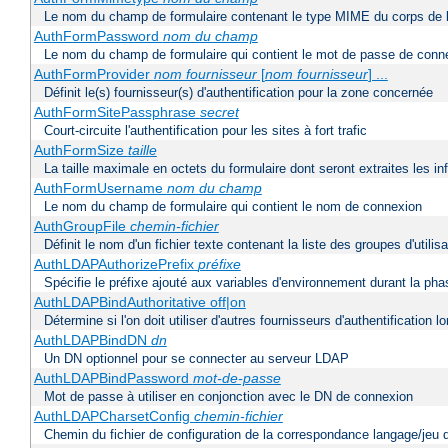
Le nom du champ de formulaire contenant le type MIME du corps de l
AuthFormPassword
nom du champ
Le nom du champ de formulaire qui contient le mot de passe de conn
AuthFormProvider
nom fournisseur
[
nom fournisseur
] ...
Définit le(s) fournisseur(s) d'authentification pour la zone concernée
AuthFormSitePassphrase
secret
Court-circuite l'authentification pour les sites à fort trafic
AuthFormSize
taille
La taille maximale en octets du formulaire dont seront extraites les i
AuthFormUsername
nom du champ
Le nom du champ de formulaire qui contient le nom de connexion
AuthGroupFile
chemin-fichier
Définit le nom d'un fichier texte contenant la liste des groupes d'utilis
AuthLDAPAuthorizePrefix
préfixe
Spécifie le préfixe ajouté aux variables d'environnement durant la phas
AuthLDAPBindAuthoritative off|on
Détermine si l'on doit utiliser d'autres fournisseurs d'authentification
AuthLDAPBindDN
dn
Un DN optionnel pour se connecter au serveur LDAP
AuthLDAPBindPassword
mot-de-passe
Mot de passe à utiliser en conjonction avec le DN de connexion
AuthLDAPCharsetConfig
chemin-fichier
Chemin du fichier de configuration de la correspondance langage/jeu 