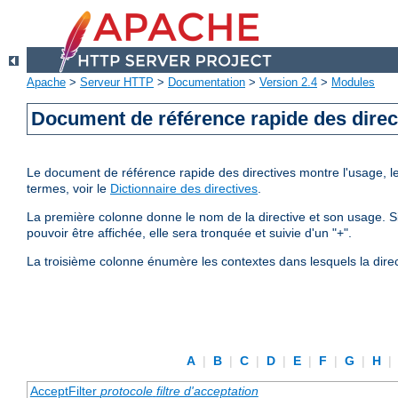
Apache
>
Serveur HTTP
>
Documentation
>
Version 2.4
>
Modules
Document de référence rapide des direc
Le document de référence rapide des directives montre l'usage, les
termes, voir le
Dictionnaire des directives
.
La première colonne donne le nom de la directive et son usage. Si 
pouvoir être affichée, elle sera tronquée et suivie d'un "+".
La troisième colonne énumère les contextes dans lesquels la direc
A
|
B
|
C
|
D
|
E
|
F
|
G
|
H
|
AcceptFilter
protocole
filtre d'acceptation