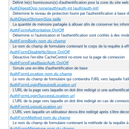
Définit le(s) fournisseurs(s) d'authentification pour la zone du site w
AuthDigestQop none|auth|auth-int [auth|auth-int]
Détermine le niveau de protection fourni par l'authentification à base
AuthDigestShmemSize
taille
La quantité de mémoire partagée à allouer afin de conserver les infor
AuthFormAuthoritative On|Off
Détermine si l'autorisation et l'authentification sont confiés à des mo
AuthFormBody
nom du champ
Le nom du champ de formulaire contenant le corps de la requête à ef
AuthFormDisableNoStore On|Off
Désactive l'en-tête CacheControl no-store sur la page de connexion
AuthFormFakeBasicAuth On|Off
Simule une en-tête d'authentification de base
AuthFormLocation
nom du champ
Le nom du champ de formulaire qui contiendra l'URL vers laquelle l'uti
AuthFormLoginRequiredLocation
url
L'URL de la page vers laquelle on doit être redirigé si une authentifica
AuthFormLoginSuccessLocation
url
L'URL de la page vers laquelle on doit être redirigé en cas de connexi
AuthFormLogoutLocation
uri
L'URL vers laquelle un utilisateur devra être redirigé après s'être déc
AuthFormMethod
nom du champ
Le nom du champ de formulaire contenant la méthode de la requête à 
AuthFormMimetype
nom du champ