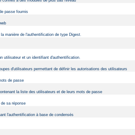
être confiés à des modules de plus bas niveau
 de passe fournis
 web
la manière de l'authentification de type Digest.
ilisateur et un identifiant d'authentification.
upes d'utilisateurs permettant de définir les autorisations des utilisateurs
 mots de passe
contenant la liste des utilisateurs et de leurs mots de passe
t de sa réponse
nt l'authentification à base de condensés