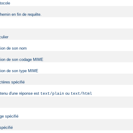
tocole
hemin en fin de requête.
ulier
ction de son nom
onction de son codage MIME
nction de son type MIME
ctères spécifié
ntenu d'une réponse est
ou
text/plain
text/html
ge spécifié
spécifié