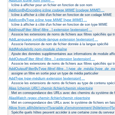
AddIcon
icône
nom
[
nom
] ...
Icône à afficher pour un fichier en fonction de son nom
AddIconByEncoding
icône
codage MIME
[
codage MIME
] ...
Icône à afficher à côté d'un fichier en fonction de son codage MIME
AddIconByType
icône
type MIME
[
type MIME
] ...
Icône à afficher à côté d'un fichier en fonction de son type MIME
AddInputFilter
filtre
[;
filtre
...]
extension
[
extension
] ...
Associe les extensions de noms de fichiers aux filtres spécifiés qui tr
AddLanguage
symbole-langue
extension
[
extension
] ...
Associe l'extension de nom de fichier donnée à la langue spécifié
AddModuleInfo
nom-module
chaîne
Ajoute des données supplémentaires aux informations de module affich
AddOutputFilter
filtre
[;
filtre
...]
extension
[
extension
] ...
Associe les extensions de noms de fichiers aux filtres spécifiés qui 
AddOutputFilterByType
filtre
[;
filtre
...]
type_de_média
[
type_de_m
assigne un filtre en sortie pour un type de média particulier
AddType
type-médium
extension
[
extension
] ...
Associe les extensions de noms de fichiers au type de contenu spéci
Alias [
chemin URL
]
chemin fichier
|
chemin répertoire
Met en correspondance des URLs avec des chemins du système de f
AliasMatch
regex
chemin fichier
|
chemin répertoire
Met en correspondance des URLs avec le système de fichiers en faisan
Allow from all|
hôte
|env=[!]
variable d'environnement
[
hôte
|env=[!]
v
Spécifie quels hôtes peuvent accéder à une certaine zone du serveur