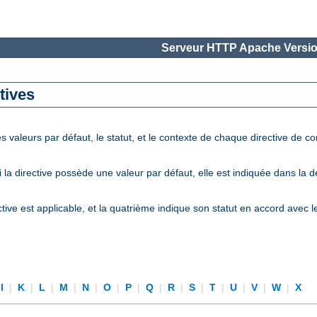
Serveur HTTP Apache Versio
tives
 valeurs par défaut, le statut, et le contexte de chaque directive de c
la directive possède une valeur par défaut, elle est indiquée dans la 
tive est applicable, et la quatrième indique son statut en accord avec 
I
|
K
|
L
|
M
|
N
|
O
|
P
|
Q
|
R
|
S
|
T
|
U
|
V
|
W
|
X