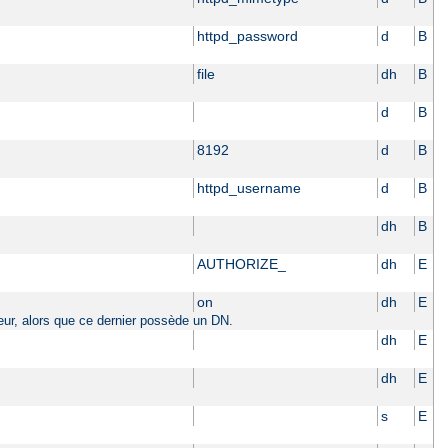
httpd_password
d
B
file
dh
B
d
B
8192
d
B
httpd_username
d
B
dh
B
AUTHORIZE_
dh
E
on
dh
E
sateur, alors que ce dernier possède un DN.
dh
E
dh
E
s
E