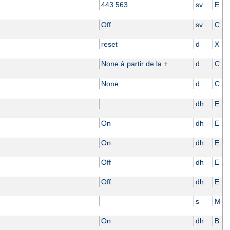
443 563
sv
E
Off
sv
C
reset
d
X
None à partir de la +
d
C
None
d
C
dh
E
On
dh
E
On
dh
E
Off
dh
E
Off
dh
E
s
M
On
dh
B