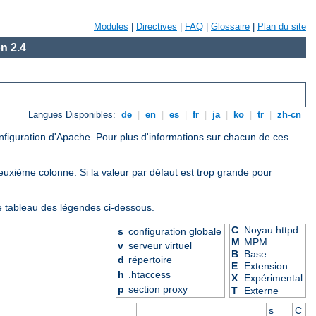
Modules
|
Directives
|
FAQ
|
Glossaire
|
Plan du site
n 2.4
Langues Disponibles:
de
|
en
|
es
|
fr
|
ja
|
ko
|
tr
|
zh-cn
onfiguration d'Apache. Pour plus d'informations sur chacun de ces
deuxième colonne. Si la valeur par défaut est trop grande pour
le tableau des légendes ci-dessous.
C
Noyau httpd
s
configuration globale
M
MPM
v
serveur virtuel
B
Base
d
répertoire
E
Extension
h
.htaccess
X
Expérimental
p
section proxy
T
Externe
s
C