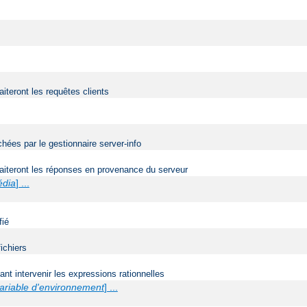
aiteront les requêtes clients
ées par le gestionnaire server-info
traiteront les réponses en provenance du serveur
édia
] ...
fié
ichiers
t intervenir les expressions rationnelles
ariable d'environnement
] ...