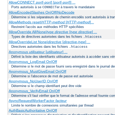
AllowCONNECT
port
[-
port
] [
port
[-
port
]] ...
Ports autorisés à se
er à travers le mandataire
CONNECT
AllowEncodedSlashes On|Off|NoDecode
Détermine si les séparateurs de chemin encodés sont autorisés à tran
AllowMethods reset|
HTTP-method
[
HTTP-method
]...
Restreint l'accès aux méthodes HTTP spécifiées
AllowOverride All|None|
type directive
[
type directive
] ...
Types de directives autorisées dans les fichiers
.htaccess
AllowOverrideList None|
directive
[
directive-type
] ...
Directives autorisées dans les fichiers
.htaccess
Anonymous
utilisateur
[
utilisateur
] ...
Définit la liste des identifiants utilisateur autorisés à accéder sans v
Anonymous_LogEmail On|Off
Détermine si le mot de passe fourni sera enregistré dans le journal de
Anonymous_MustGiveEmail On|Off
Détermine si l'abscence de mot de passe est autorisée
Anonymous_NoUserID On|Off
Détermine si le champ identifiant peut être vide
Anonymous_VerifyEmail On|Off
Détermine s'il faut vérifier que le format de l'adresse email fournie 
AsyncRequestWorkerFactor
facteur
Limite le nombre de connexions simultanées par thread
AuthBasicAuthoritative On|Off