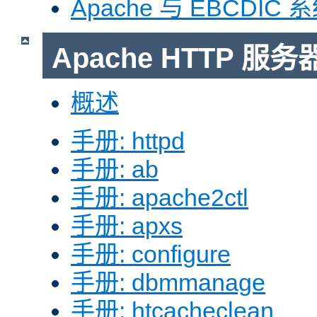
Apache 与 EBCDIC 
Apache HTTP 
概述
手册: httpd
手册: ab
手册: apache2ctl
手册: apxs
手册: configure
手册: dbmmanage
手册: htcacheclean